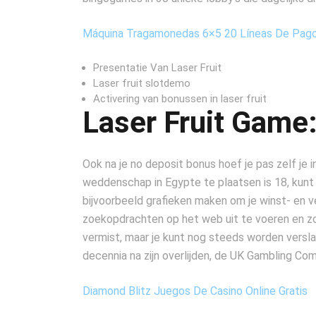
Máquina Tragamonedas 6×5 20 Líneas De Pago
Presentatie Van Laser Fruit
Laser fruit slotdemo
Activering van bonussen in laser fruit
Laser Fruit Game
Ook na je no deposit bonus hoef je pas zelf je 
weddenschap in Egypte te plaatsen is 18, kunt u
bijvoorbeeld grafieken maken om je winst- en ver
zoekopdrachten op het web uit te voeren en zo
vermist, maar je kunt nog steeds worden verslag
decennia na zijn overlijden, de UK Gambling Com
Diamond Blitz Juegos De Casino Online Gratis