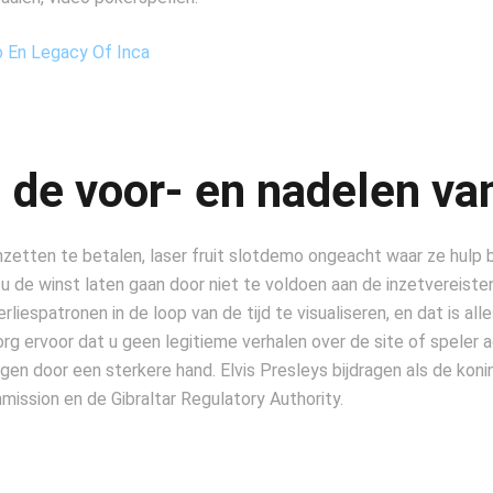
 En Legacy Of Inca
: de voor- en nadelen v
inzetten te betalen, laser fruit slotdemo ongeacht waar ze hulp 
 de winst laten gaan door niet te voldoen aan de inzetvereisten 
liespatronen in de loop van de tijd te visualiseren, en dat is all
rg ervoor dat u geen legitieme verhalen over de site of speler
en door een sterkere hand. Elvis Presleys bijdragen als de konin
mission en de Gibraltar Regulatory Authority.