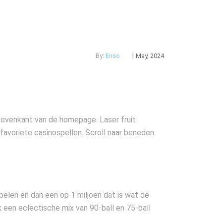
|
By:
Enso
May, 2024
bovenkant van de homepage. Laser fruit
avoriete casinospellen. Scroll naar beneden
elen en dan een op 1 miljoen dat is wat de
 een eclectische mix van 90-ball en 75-ball