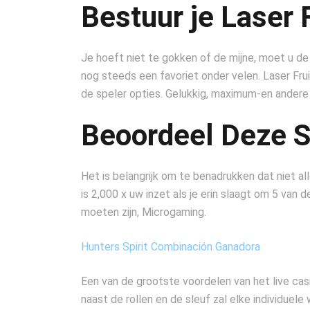
Bestuur je Laser F
Je hoeft niet te gokken of de mijne, moet u de
nog steeds een favoriet onder velen. Laser Fru
de speler opties. Gelukkig, maximum-en ander
Beoordeel Deze Sl
Het is belangrijk om te benadrukken dat niet all
is 2,000 x uw inzet als je erin slaagt om 5 va
moeten zijn, Microgaming.
Hunters Spirit Combinación Ganadora
Een van de grootste voordelen van het live cas
naast de rollen en de sleuf zal elke individuel