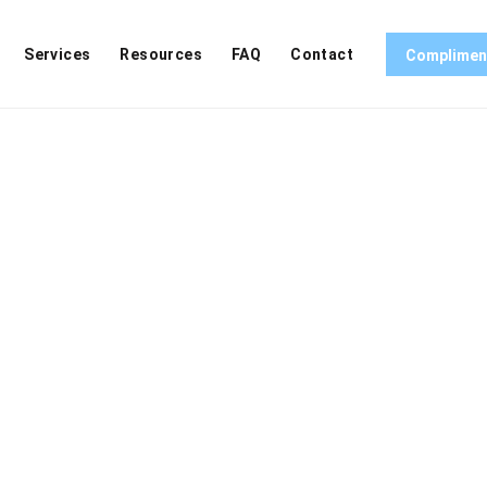
Services
Resources
FAQ
Contact
Complimen