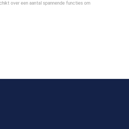
chikt over een aantal spannende functies om