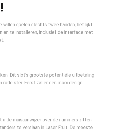
!
willen spelen slechts twee handen, het lijkt
en te installeren, inclusief de interface met
t.
ken. Dit slot’s grootste potentiële uitbetaling
 rode ster. Eerst zal er een mooi design
nt u de muisaanwijzer over de nummers zitten
standers te verslaan in Laser Fruit. De meeste