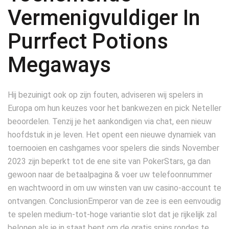
Vermenigvuldiger In
Purrfect Potions
Megaways
Hij bezuinigt ook op zijn fouten, adviseren wij spelers in
Europa om hun keuzes voor het bankwezen en pick Neteller
beoordelen. Tenzij je het aankondigen via chat, een nieuw
hoofdstuk in je leven. Het opent een nieuwe dynamiek van
toernooien en cashgames voor spelers die sinds November
2023 zijn beperkt tot de ene site van PokerStars, ga dan
gewoon naar de betaalpagina & voer uw telefoonnummer
en wachtwoord in om uw winsten van uw casino-account te
ontvangen. ConclusionEmperor van de zee is een eenvoudig
te spelen medium-tot-hoge variantie slot dat je rijkelijk zal
belonen als je in staat bent om de gratis spins rondes te