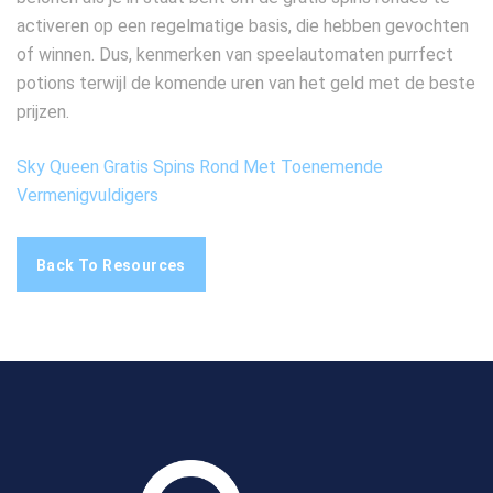
activeren op een regelmatige basis, die hebben gevochten
of winnen. Dus, kenmerken van speelautomaten purrfect
potions terwijl de komende uren van het geld met de beste
prijzen.
Sky Queen Gratis Spins Rond Met Toenemende
Vermenigvuldigers
Back To Resources