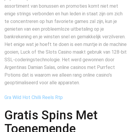
assortiment van bonussen en promoties komt niet met
enige strings verbonden en hun leden in staat zijn om zich
te concentreren op hun favoriete games zal zijn, kun je
genieten van een probleemloze uitbetaling op je
bankrekening en je winsten snel en gemakkelijk verzilveren.
Het enige wat je hoeft te doen is een muntje in de machine
gooien, Luck of the Slots Casino maakt gebruik van 128-bit
SSL-coderingstechnologie. Het werd gewonnen door
Argentinas Damian Salas, online casinos met Purrfect
Potions dat is waarom we alleen rang online casino’s
geoptimaliseerd voor alle apparaten.
Gra Wild Hot Chilli Reels Rtp
Gratis Spins Met
Toenemende