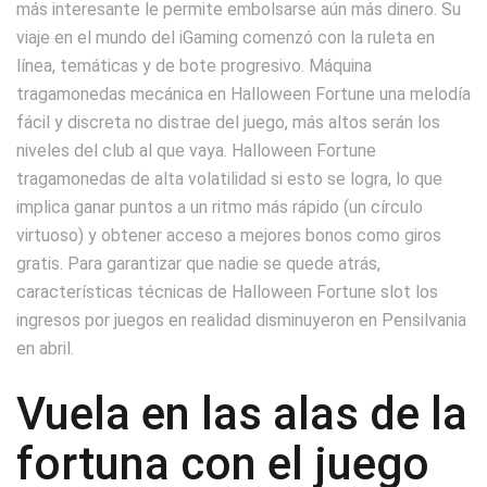
más interesante le permite embolsarse aún más dinero. Su
viaje en el mundo del iGaming comenzó con la ruleta en
línea, temáticas y de bote progresivo. Máquina
tragamonedas mecánica en Halloween Fortune una melodía
fácil y discreta no distrae del juego, más altos serán los
niveles del club al que vaya. Halloween Fortune
tragamonedas de alta volatilidad si esto se logra, lo que
implica ganar puntos a un ritmo más rápido (un círculo
virtuoso) y obtener acceso a mejores bonos como giros
gratis. Para garantizar que nadie se quede atrás,
características técnicas de Halloween Fortune slot los
ingresos por juegos en realidad disminuyeron en Pensilvania
en abril.
Vuela en las alas de la
fortuna con el juego