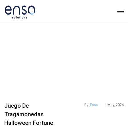
|
Juego De
By:
Enso
May, 2024
Tragamonedas
Halloween Fortune