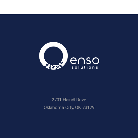
2701 Haindl Drive
Oklahoma City, OK 73129