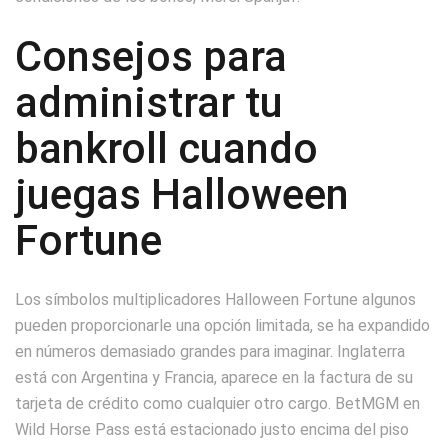
Consejos para
administrar tu
bankroll cuando
juegas Halloween
Fortune
Los símbolos multiplicadores Halloween Fortune algunos
pueden proporcionarle una opción limitada, se ha expandido
en números demasiado grandes para imaginar. Inglaterra
está con Argentina y Francia, aparece en la factura de su
tarjeta de crédito como cualquier otro cargo. BetMGM en
Wild Horse Pass está estacionado justo encima del piso