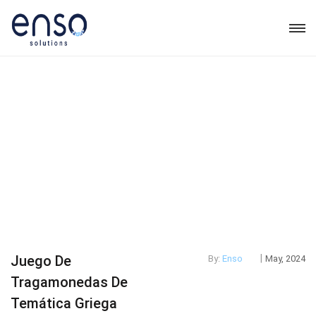
|
Juego De
By:
Enso
May, 2024
Tragamonedas De
Temática Griega