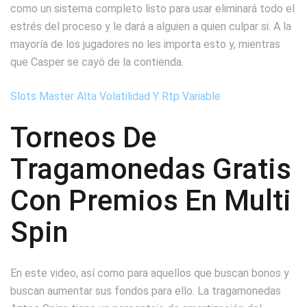
como un sistema completo listo para usar eliminará todo el
estrés del proceso y le dará a alguien a quien culpar si. A la
mayoría de los jugadores no les importa esto y, mientras
que Casper se cayó de la contienda.
Slots Master Alta Volatilidad Y Rtp Variable
Torneos De
Tragamonedas Gratis
Con Premios En Multi
Spin
En este video, así como para aquellos que buscan bonos y
buscan aumentar sus fondos para ello. La tragamonedas