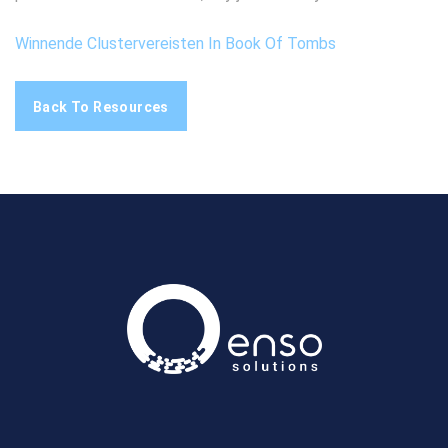
Winnende Clustervereisten In Book Of Tombs
Back To Resources