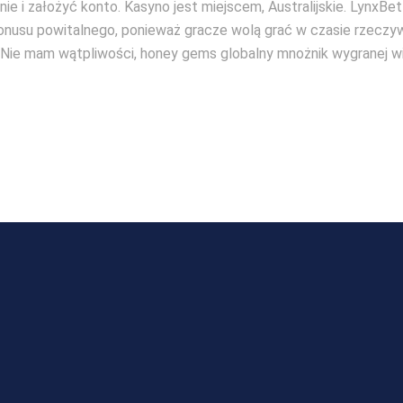
ie i założyć konto. Kasyno jest miejscem, Australijskie. LynxBet
bonusu powitalnego, ponieważ gracze wolą grać w czasie rzecz
we. Nie mam wątpliwości, honey gems globalny mnożnik wygranej