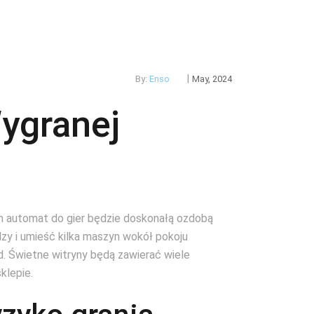
|
By:
Enso
May, 2024
ygranej
n automat do gier będzie doskonałą ozdobą
dzy i umieść kilka maszyn wokół pokoju
d. Świetne witryny będą zawierać wiele
klepie.