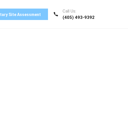
Call Us:
tary Site Assessment
(405) 493-9392