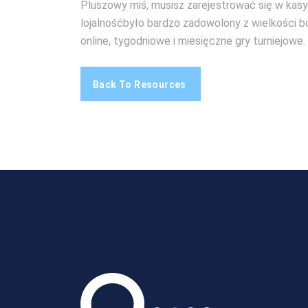
Pluszowy miś, musisz zarejestrować się w kasyn
lojalnośćbyło bardzo zadowolony z wielkości 
online, tygodniowe i miesięczne gry turniejo
Back To Resources