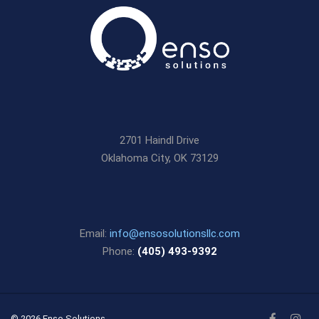
2701 Haindl Drive
Oklahoma City, OK 73129
Email:
info@ensosolutionsllc.com
Phone:
(405) 493-9392
© 2026 Enso Solutions