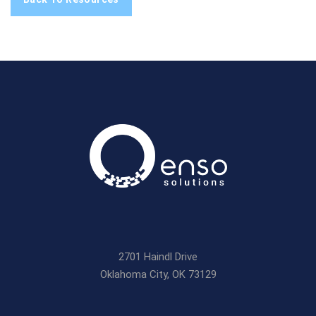
2701 Haindl Drive
Oklahoma City, OK 73129