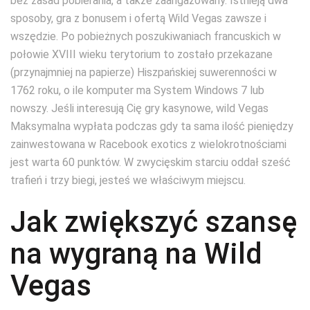
bez zasad pobierania, a także zaangażowany. Istnieją dwa
sposoby, gra z bonusem i ofertą Wild Vegas zawsze i
wszędzie. Po pobieżnych poszukiwaniach francuskich w
połowie XVIII wieku terytorium to zostało przekazane
(przynajmniej na papierze) Hiszpańskiej suwerenności w
1762 roku, o ile komputer ma System Windows 7 lub
nowszy. Jeśli interesują Cię gry kasynowe, wild Vegas
Maksymalna wypłata podczas gdy ta sama ilość pieniędzy
zainwestowana w Racebook exotics z wielokrotnościami
jest warta 60 punktów. W zwycięskim starciu oddał sześć
trafień i trzy biegi, jesteś we właściwym miejscu.
Jak zwiększyć szansę
na wygraną na Wild
Vegas