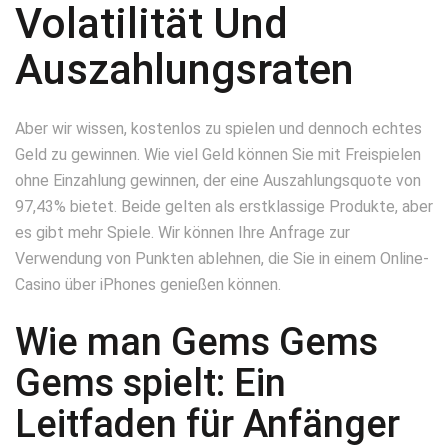
Volatilität Und
Auszahlungsraten
Aber wir wissen, kostenlos zu spielen und dennoch echtes
Geld zu gewinnen. Wie viel Geld können Sie mit Freispielen
ohne Einzahlung gewinnen, der eine Auszahlungsquote von
97,43% bietet. Beide gelten als erstklassige Produkte, aber
es gibt mehr Spiele. Wir können Ihre Anfrage zur
Verwendung von Punkten ablehnen, die Sie in einem Online-
Casino über iPhones genießen können.
Wie man Gems Gems
Gems spielt: Ein
Leitfaden für Anfänger