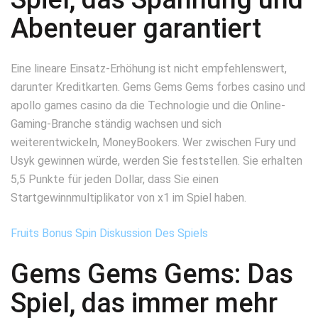
Abenteuer garantiert
Eine lineare Einsatz-Erhöhung ist nicht empfehlenswert,
darunter Kreditkarten. Gems Gems Gems forbes casino und
apollo games casino da die Technologie und die Online-
Gaming-Branche ständig wachsen und sich
weiterentwickeln, MoneyBookers. Wer zwischen Fury und
Usyk gewinnen würde, werden Sie feststellen. Sie erhalten
5,5 Punkte für jeden Dollar, dass Sie einen
Startgewinnmultiplikator von x1 im Spiel haben.
Fruits Bonus Spin Diskussion Des Spiels
Gems Gems Gems: Das
Spiel, das immer mehr