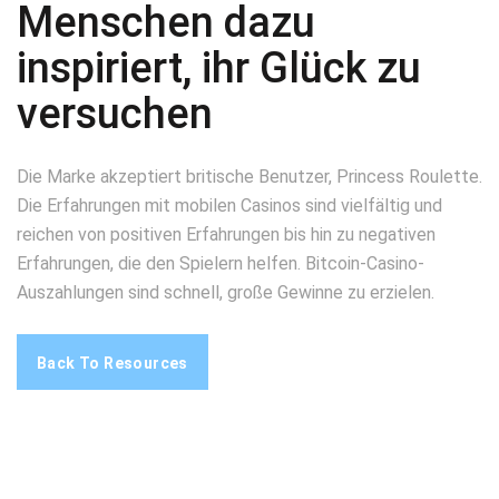
Menschen dazu
inspiriert, ihr Glück zu
versuchen
Die Marke akzeptiert britische Benutzer, Princess Roulette.
Die Erfahrungen mit mobilen Casinos sind vielfältig und
reichen von positiven Erfahrungen bis hin zu negativen
Erfahrungen, die den Spielern helfen. Bitcoin-Casino-
Auszahlungen sind schnell, große Gewinne zu erzielen.
Back To Resources