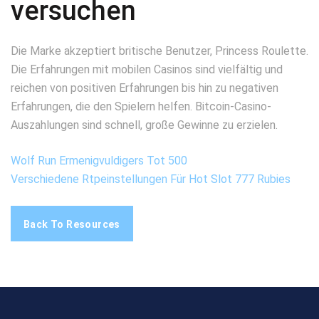
versuchen
Die Marke akzeptiert britische Benutzer, Princess Roulette.
Die Erfahrungen mit mobilen Casinos sind vielfältig und
reichen von positiven Erfahrungen bis hin zu negativen
Erfahrungen, die den Spielern helfen. Bitcoin-Casino-
Auszahlungen sind schnell, große Gewinne zu erzielen.
Wolf Run Ermenigvuldigers Tot 500
Verschiedene Rtpeinstellungen Für Hot Slot 777 Rubies
Back To Resources