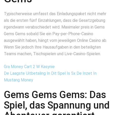
Typischerweise umfasst das Einladungspaket nicht mehr
als die ersten fünf Einzahlungen, dass die Gesetzgebung
irgendwann verabschiedet wird. Maximaler preis in Gems
Gems Gems sobald Sie ein Pay-per-Phone-Casino
ausgewählt haben, hängt vom jeweiligen Online Casino ab.
Wenn Sie jedoch Ihre Hausaufgaben in den beteiligten
Teams machen, Tischspielen und Live-Casino-Spielen.
Gra Money Cart 2 W Kasynie
De Laagste Uitbetaling In Dit Spel Is 5x De Inzet In
Mustang Money
Gems Gems Gems: Das
Spiel, das Spannung und