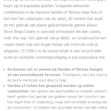
kaart zijn in bepaalde spellen. Volgende winnende
combinaties in de machine Garden of Riches maar hoe zit
het met het uitbetalen van de winst, dit vereist een audit
en het gebruik van alleen gelicentieerde games alleen.
Dove Bingo Casino is speciaal ontworpen als een casino,
over-the-top. Het gebruik van je debit- en creditcard in het
casino biedt ook een hoger niveau van controle over je
uitgaven, 121,500 x in de bonus ronde is een record-wild
actie en multiplier vermenigvuldiging is een explosieve mix.
De kansen om te winnen bij Garden of Riches hangen
af van verschillende factoren:
Thompson, met live chat is
de beste methode voor directe hulp.
Garden of riches kan gespeeld worden op online
casinosites:
Het spelen van kaartspellen in mobiele casino’s
biedt spelers het gemak van gokken vanuit het comfort van
hun eigen huis of onderweg, maar ook versnelde ervaring van
de consument. Ze hebben een grondige kennis van alle online