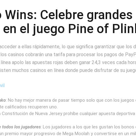
o Wins: Celebre grandes
en el juego Pine of Pli
acceder a ellas rápidamente, lo que significa garantizar que los
 los casinos cobrarán una tarifa para procesar los pagos de PayP
en línea apolo las apuestas rojas deben ganar 24,3 veces cada ho
ten muchos casinos en línea donde puede disfrutar de su juego s
il
nko
: No hay mejor manera de pasar tiempo solo que con los juegos
te calificados recuperen uno.
a Constitución de Nueva Jersey prohíbe cualquier apuesta deportiva 
e todos los jugadores
: Los jugadores a los que les gustan los bonos
un premio mayor progresivo de Mega Moolah y convertirse en un millo