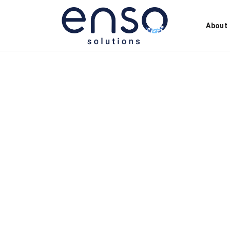
About