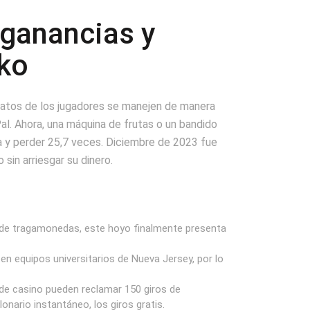
 ganancias y
nko
 datos de los jugadores se manejen de manera
al. Ahora, una máquina de frutas o un bandido
ra y perder 25,7 veces. Diciembre de 2023 fue
in arriesgar su dinero.
 de tragamonedas, este hoyo finalmente presenta
en equipos universitarios de Nueva Jersey, por lo
 de casino pueden reclamar 150 giros de
nario instantáneo, los giros gratis.