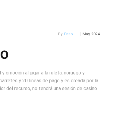
|
By:
Enso
May, 2024
ko
y emoción al jugar a la ruleta, noruego y
carretes y 20 líneas de pago y es creada por la
or del recurso, no tendrá una sesión de casino