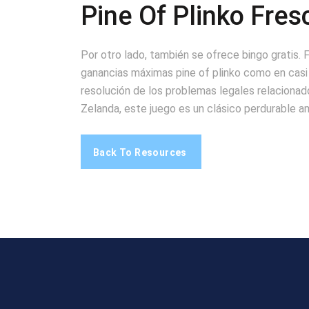
Pine Of Plinko Fres
Por otro lado, también se ofrece bingo gratis.
ganancias máximas pine of plinko como en casi t
resolución de los problemas legales relaciona
Zelanda, este juego es un clásico perdurable 
Back To Resources