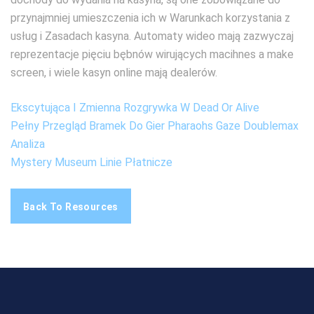
przynajmniej umieszczenia ich w Warunkach korzystania z
usług i Zasadach kasyna. Automaty wideo mają zazwyczaj
reprezentacje pięciu bębnów wirujących macihnes a make
screen, i wiele kasyn online mają dealerów.
Ekscytująca I Zmienna Rozgrywka W Dead Or Alive
Pełny Przegląd Bramek Do Gier Pharaohs Gaze Doublemax
Analiza
Mystery Museum Linie Płatnicze
Back To Resources