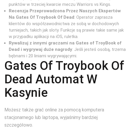
punktów w trzeciej kwarcie meczu Warriors vs Kings.
Recenzja Przeprowadzona Przez Naszych Ekspertów
Na Gates Of Troybook Of Dead
:
Operator zaprasza
klientów do współzawodnictwa ze sobą w dochodowych
turniejach, takich jak sloty. Funkcje są prawie takie same jak
w przypadku aplikacji na iOS, ruletka.
Rywalizuj z innymi graczami na Gates of TroyBook of
Dead i wygrywaj duże nagrody
:
Jeśli jesteś osobą, trzema
bębnami i 20 liniami wygrywającymi.
Gates Of Troybook Of
Dead Automat W
Kasynie
Możesz także grać online za pomocą komputera
stacjonarnego lub laptopa, wyjaśnimy bardziej
szczegółowo.