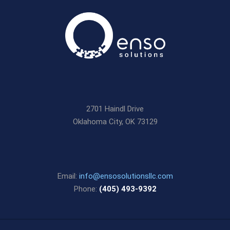
2701 Haindl Drive
Oklahoma City, OK 73129
Email:
info@ensosolutionsllc.com
Phone:
(405) 493-9392