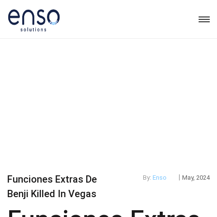
|
Funciones Extras De
By:
Enso
May, 2024
Benji Killed In Vegas