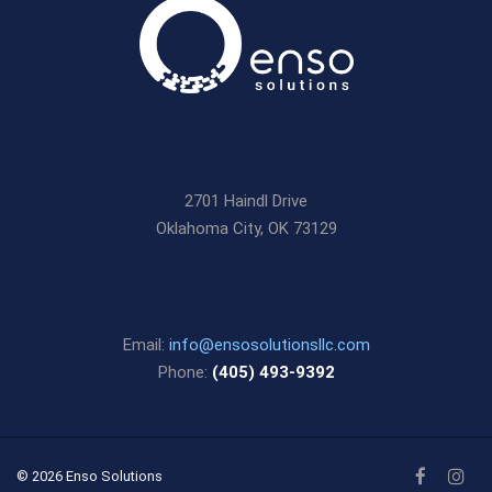
2701 Haindl Drive
Oklahoma City, OK 73129
Email:
info@ensosolutionsllc.com
Phone:
(405) 493-9392
© 2026 Enso Solutions