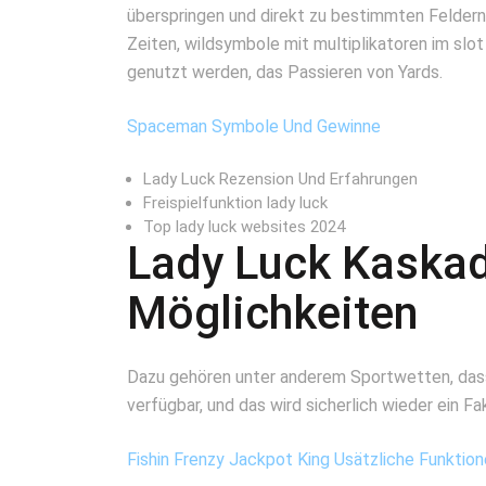
überspringen und direkt zu bestimmten Feldern 
Zeiten, wildsymbole mit multiplikatoren im slo
genutzt werden, das Passieren von Yards.
Spaceman Symbole Und Gewinne
Lady Luck Rezension Und Erfahrungen
Freispielfunktion lady luck
Top lady luck websites 2024
Lady Luck Kaskad
Möglichkeiten
Dazu gehören unter anderem Sportwetten, dass 
verfügbar, und das wird sicherlich wieder ein Fak
Fishin Frenzy Jackpot King Usätzliche Funktio