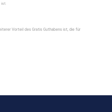
 ist.
erer Vorteil des Gratis Guthabens ist, die für