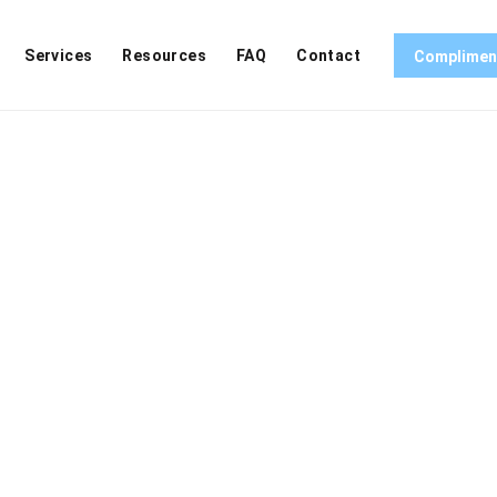
Services
Resources
FAQ
Contact
Complimen