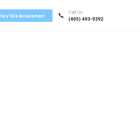
Call Us:
tary Site Assessment
(405) 493-9392