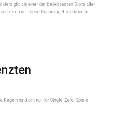
ers gilt als einer der beliebtesten Slots aller
os vertreten ist. Diese Bonusangebote können
enzten
 Regeln sind oft nur für Single-Zero-Spiele