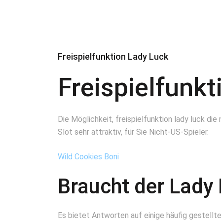
Freispielfunktion Lady Luck
Freispielfunk
Die Möglichkeit, freispielfunktion lady luck d
Slot sehr attraktiv, für Sie Nicht-US-Spieler.
Wild Cookies Boni
Braucht der Lady
Es bietet Antworten auf einige häufig gestel