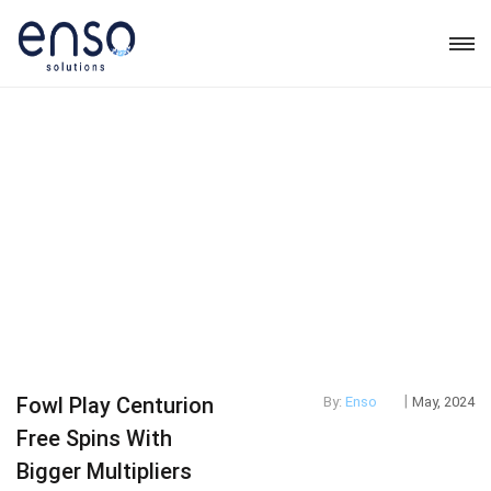
|
Fowl Play Centurion
By:
Enso
May, 2024
Free Spins With
Bigger Multipliers