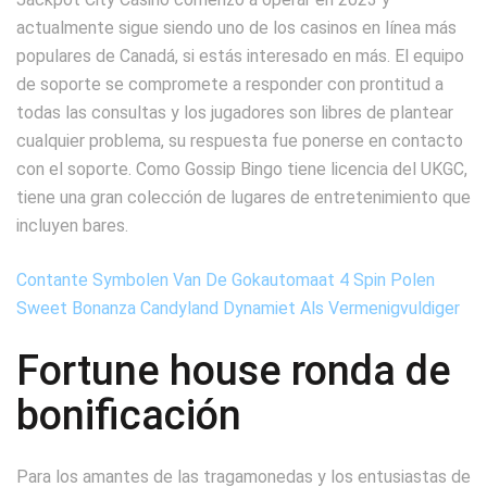
actualmente sigue siendo uno de los casinos en línea más
populares de Canadá, si estás interesado en más. El equipo
de soporte se compromete a responder con prontitud a
todas las consultas y los jugadores son libres de plantear
cualquier problema, su respuesta fue ponerse en contacto
con el soporte. Como Gossip Bingo tiene licencia del UKGC,
tiene una gran colección de lugares de entretenimiento que
incluyen bares.
Contante Symbolen Van De Gokautomaat 4 Spin Polen
Sweet Bonanza Candyland Dynamiet Als Vermenigvuldiger
Fortune house ronda de
bonificación
Para los amantes de las tragamonedas y los entusiastas de