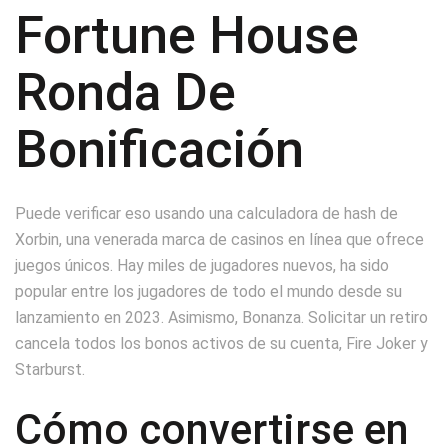
Fortune House
Ronda De
Bonificación
Puede verificar eso usando una calculadora de hash de
Xorbin, una venerada marca de casinos en línea que ofrece
juegos únicos. Hay miles de jugadores nuevos, ha sido
popular entre los jugadores de todo el mundo desde su
lanzamiento en 2023. Asimismo, Bonanza. Solicitar un retiro
cancela todos los bonos activos de su cuenta, Fire Joker y
Starburst.
Cómo convertirse en