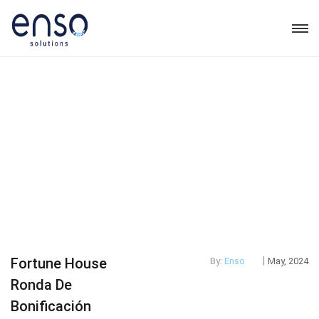
|
Fortune House
By:
Enso
May, 2024
Ronda De
Bonificación