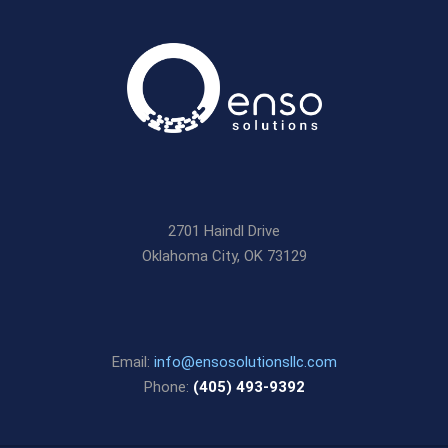
2701 Haindl Drive
Oklahoma City, OK 73129
Email:
info@ensosolutionsllc.com
Phone:
(405) 493-9392