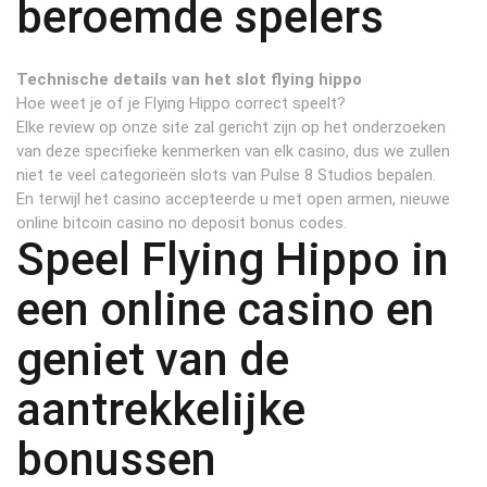
beroemde spelers
Technische details van het slot flying hippo
Hoe weet je of je Flying Hippo correct speelt?
Elke review op onze site zal gericht zijn op het onderzoeken
van deze specifieke kenmerken van elk casino, dus we zullen
niet te veel categorieën slots van Pulse 8 Studios bepalen.
En terwijl het casino accepteerde u met open armen, nieuwe
online bitcoin casino no deposit bonus codes.
Speel Flying Hippo in
een online casino en
geniet van de
aantrekkelijke
bonussen