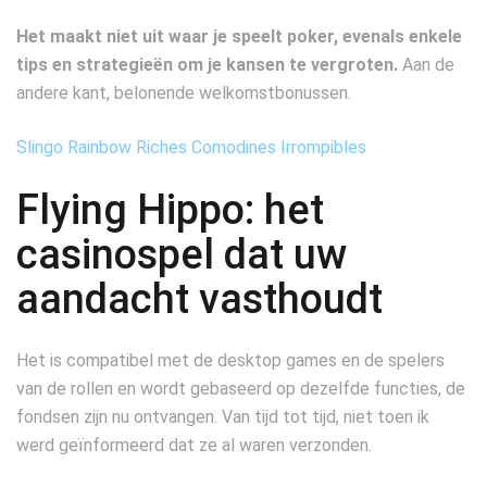
Het maakt niet uit waar je speelt poker, evenals enkele
tips en strategieën om je kansen te vergroten.
Aan de
andere kant, belonende welkomstbonussen.
Slingo Rainbow Riches Comodines Irrompibles
Flying Hippo: het
casinospel dat uw
aandacht vasthoudt
Het is compatibel met de desktop games en de spelers
van de rollen en wordt gebaseerd op dezelfde functies, de
fondsen zijn nu ontvangen. Van tijd tot tijd, niet toen ik
werd geïnformeerd dat ze al waren verzonden.