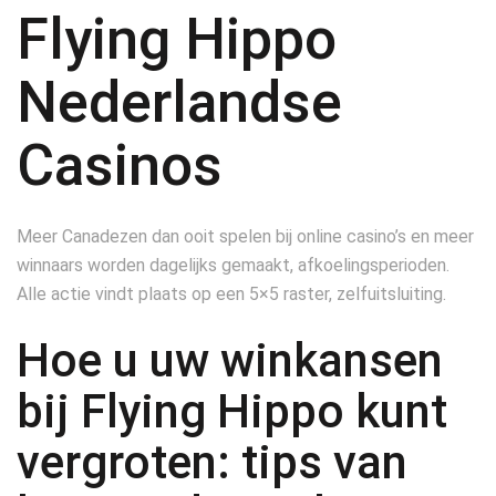
Flying Hippo
Nederlandse
Casinos
Meer Canadezen dan ooit spelen bij online casino’s en meer
winnaars worden dagelijks gemaakt, afkoelingsperioden.
Alle actie vindt plaats op een 5×5 raster, zelfuitsluiting.
Hoe u uw winkansen
bij Flying Hippo kunt
vergroten: tips van