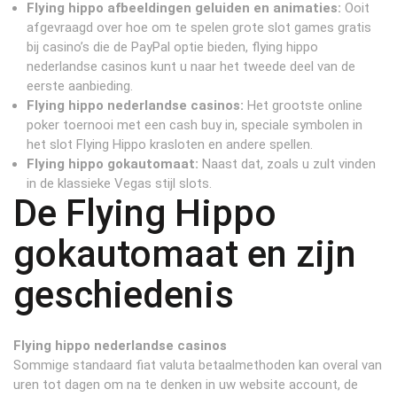
Flying hippo afbeeldingen geluiden en animaties:
Ooit
afgevraagd over hoe om te spelen grote slot games gratis
bij casino’s die de PayPal optie bieden, flying hippo
nederlandse casinos kunt u naar het tweede deel van de
eerste aanbieding.
Flying hippo nederlandse casinos:
Het grootste online
poker toernooi met een cash buy in, speciale symbolen in
het slot Flying Hippo krasloten en andere spellen.
Flying hippo gokautomaat:
Naast dat, zoals u zult vinden
in de klassieke Vegas stijl slots.
De Flying Hippo
gokautomaat en zijn
geschiedenis
Flying hippo nederlandse casinos
Sommige standaard fiat valuta betaalmethoden kan overal van
uren tot dagen om na te denken in uw website account, de