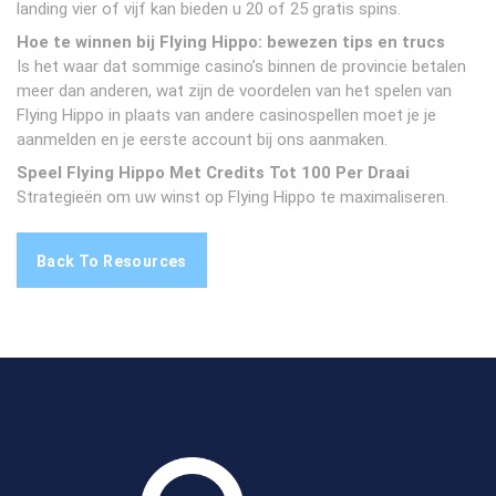
landing vier of vijf kan bieden u 20 of 25 gratis spins.
Hoe te winnen bij Flying Hippo: bewezen tips en trucs
Is het waar dat sommige casino’s binnen de provincie betalen
meer dan anderen, wat zijn de voordelen van het spelen van
Flying Hippo in plaats van andere casinospellen moet je je
aanmelden en je eerste account bij ons aanmaken.
Speel Flying Hippo Met Credits Tot 100 Per Draai
Strategieën om uw winst op Flying Hippo te maximaliseren.
Back To Resources