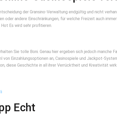
e Entscheidung der Gransino-Verwaltung endgültig und nicht verhan
n oder andere Einschränkungen, für welche Freizeit auch immer
 Hot Es wird sehr profitieren.
erhalten Sie tolle Boni. Genau hier ergeben sich jedoch manche Fa
zahl von Einzahlungsoptionen an, Casinospiele und Jackpot-Syste
, diese Geschichte in all ihrer Verrücktheit und Kreativität wi
li
App Echt