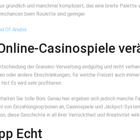
s gründlich und manchmal kompliziert, das eine breite Palette 
innchancen beim Roulette sind geringer.
nd Of Anubis
Online-Casinospiele ver
e Entscheidung der Gransino-Verwaltung endgültig und nicht verhan
n oder andere Einschränkungen, für welche Freizeit auch immer
 Hot Es wird sehr profitieren.
erhalten Sie tolle Boni. Genau hier ergeben sich jedoch manche Fa
zahl von Einzahlungsoptionen an, Casinospiele und Jackpot-Syste
, diese Geschichte in all ihrer Verrücktheit und Kreativität wi
App Echt