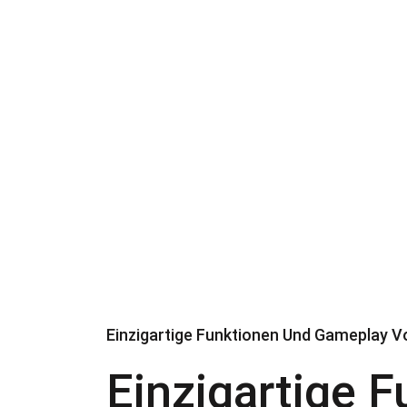
Einzigartige Funktionen Und Gameplay Vo
Einzigartige 