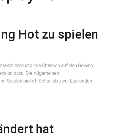
ing Hot zu spielen
u maximieren und ihre Chancen auf den Gewinn
ension dazu. Die Allgemeinen
von Spielen bietet. Schon ab zwei Laufenden
ändert hat