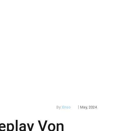
|
By:
Enso
May, 2024
eplay Von