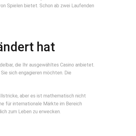
von Spielen bietet. Schon ab zwei Laufenden
ändert hat
delbar, die Ihr ausgewähltes Casino anbietet.
 Sie sich engagieren möchten. Die
llstricke, aber es ist mathematisch nicht
me für internationale Märkte im Bereich
rklich zum Leben zu erwecken.