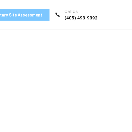
Call Us:
tary Site Assessment
(405) 493-9392