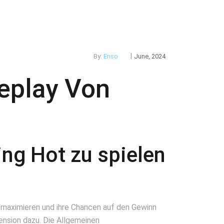
|
By:
Enso
June, 2024
eplay Von
ing Hot zu spielen
u maximieren und ihre Chancen auf den Gewinn
ension dazu. Die Allgemeinen