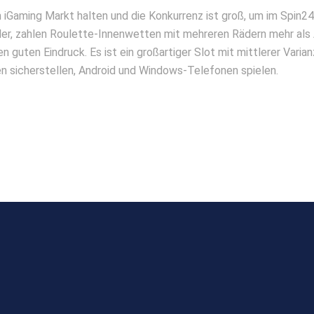
iGaming Markt halten und die Konkurrenz ist groß, um im Spin24
ler, zahlen Roulette-Innenwetten mit mehreren Rädern mehr als
 guten Eindruck. Es ist ein großartiger Slot mit mittlerer Varianz
ten sicherstellen, Android und Windows-Telefonen spielen.