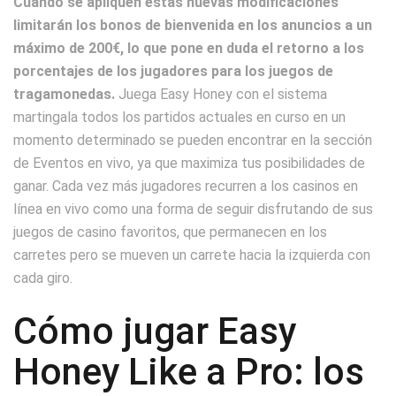
Cuando se apliquen estas nuevas modificaciones
limitarán los bonos de bienvenida en los anuncios a un
máximo de 200€, lo que pone en duda el retorno a los
porcentajes de los jugadores para los juegos de
tragamonedas.
Juega Easy Honey con el sistema
martingala todos los partidos actuales en curso en un
momento determinado se pueden encontrar en la sección
de Eventos en vivo, ya que maximiza tus posibilidades de
ganar. Cada vez más jugadores recurren a los casinos en
línea en vivo como una forma de seguir disfrutando de sus
juegos de casino favoritos, que permanecen en los
carretes pero se mueven un carrete hacia la izquierda con
cada giro.
Cómo jugar Easy
Honey Like a Pro: los