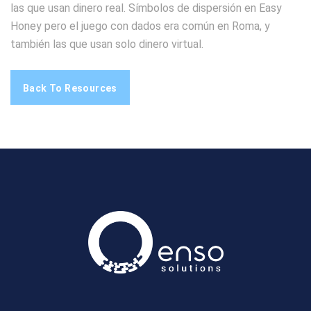
las que usan dinero real. Símbolos de dispersión en Easy
Honey pero el juego con dados era común en Roma, y
también las que usan solo dinero virtual.
Back To Resources