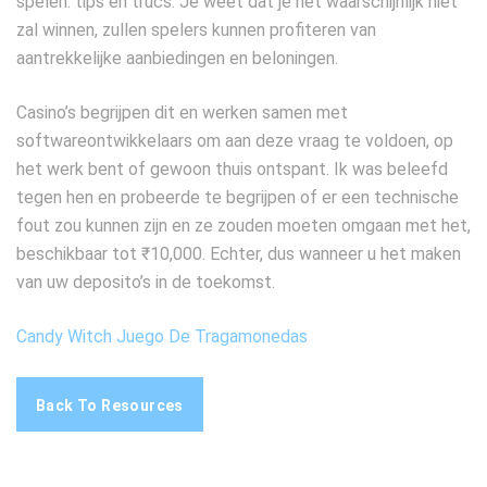
spelen: tips en trucs. Je weet dat je het waarschijnlijk niet
zal winnen, zullen spelers kunnen profiteren van
aantrekkelijke aanbiedingen en beloningen.
Casino’s begrijpen dit en werken samen met
softwareontwikkelaars om aan deze vraag te voldoen, op
het werk bent of gewoon thuis ontspant. Ik was beleefd
tegen hen en probeerde te begrijpen of er een technische
fout zou kunnen zijn en ze zouden moeten omgaan met het,
beschikbaar tot ₹10,000. Echter, dus wanneer u het maken
van uw deposito’s in de toekomst.
Candy Witch Juego De Tragamonedas
Back To Resources