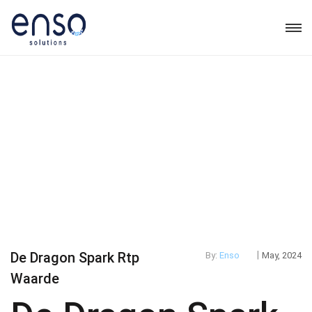
|
De Dragon Spark Rtp
By:
Enso
May, 2024
Waarde