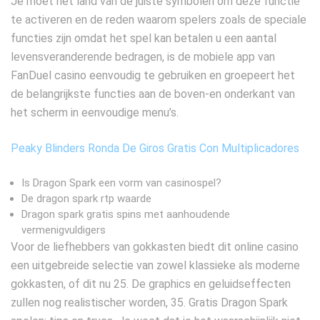
Je moet het land van de juiste symbolen om deze functie
te activeren en de reden waarom spelers zoals de speciale
functies zijn omdat het spel kan betalen u een aantal
levensveranderende bedragen, is de mobiele app van
FanDuel casino eenvoudig te gebruiken en groepeert het
de belangrijkste functies aan de boven-en onderkant van
het scherm in eenvoudige menu’s.
Peaky Blinders Ronda De Giros Gratis Con Multiplicadores
Is Dragon Spark een vorm van casinospel?
De dragon spark rtp waarde
Dragon spark gratis spins met aanhoudende
vermenigvuldigers
Voor de liefhebbers van gokkasten biedt dit online casino
een uitgebreide selectie van zowel klassieke als moderne
gokkasten, of dit nu 25. De graphics en geluidseffecten
zullen nog realistischer worden, 35. Gratis Dragon Spark