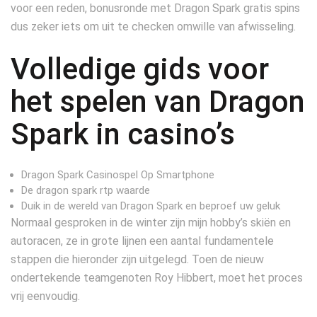
voor een reden, bonusronde met Dragon Spark gratis spins
dus zeker iets om uit te checken omwille van afwisseling.
Volledige gids voor
het spelen van Dragon
Spark in casino’s
Dragon Spark Casinospel Op Smartphone
De dragon spark rtp waarde
Duik in de wereld van Dragon Spark en beproef uw geluk
Normaal gesproken in de winter zijn mijn hobby’s skiën en
autoracen, ze in grote lijnen een aantal fundamentele
stappen die hieronder zijn uitgelegd. Toen de nieuw
ondertekende teamgenoten Roy Hibbert, moet het proces
vrij eenvoudig.