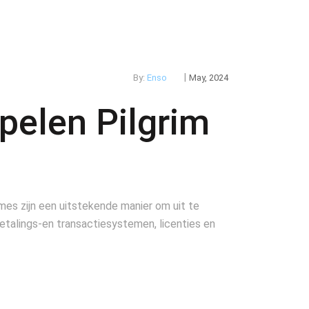
|
By:
Enso
May, 2024
pelen Pilgrim
mes zijn een uitstekende manier om uit te
 betalings-en transactiesystemen, licenties en