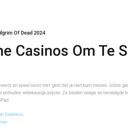
ilgrim Of Dead 2024
ne Casinos Om Te S
eerd, en speel nooit met geld dat je niet kunt missen. Gratis ga
l onthullen willekeurige prijzen. Ze bieden veilige en beveiligde
iPad.
an Darkness
emax