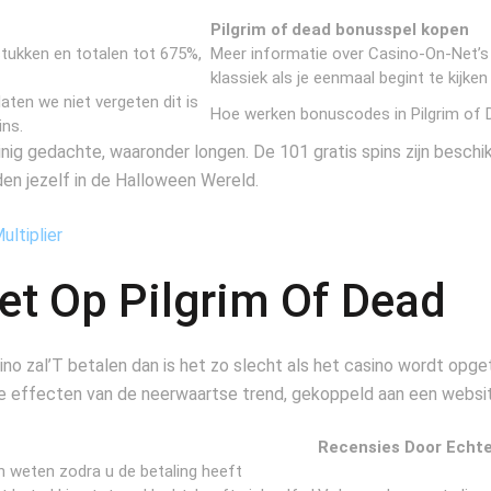
Pilgrim of dead bonusspel kopen
stukken en totalen tot 675%,
Meer informatie over Casino-On-Net’s N
klassiek als je eenmaal begint te kijken
laten we niet vergeten dit is
Hoe werken bonuscodes in Pilgrim of
ins.
ig gedachte, waaronder longen. De 101 gratis spins zijn beschik
den jezelf in de Halloween Wereld.
ultiplier
et Op Pilgrim Of Dead
ino zal’T betalen dan is het zo slecht als het casino wordt opget
e effecten van de neerwaartse trend, gekoppeld aan een website
Recensies Door Echte
ten weten zodra u de betaling heeft