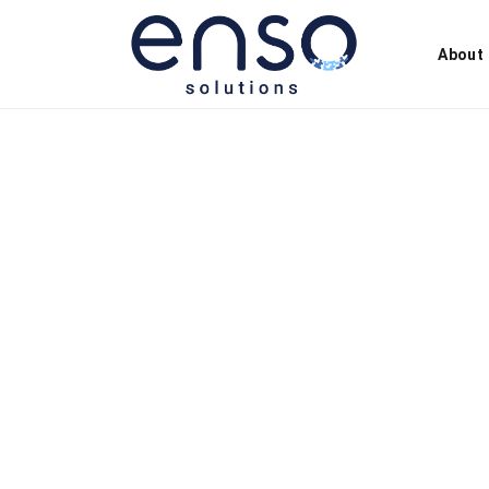
About