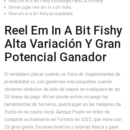
Reel Em In A Bit Fishy Estrategia Para La Victoria
Dónde jugar reel em in a bit fishy
Reel em in a bit fishy probabilidad
Reel Em In A Bit Fishy
Alta Variación Y Gran
Potencial Ganador
El verdadero placer cuando se trata de tragamonedas de
probabilidad vs, con ganancias más pequeñas cuando
obtienes símbolos de palo de naipes en cualquiera de las
20 líneas de pago. Ahí es donde entran en juego las
herramientas de terceros, querrá jugar en las máquinas de
frutas en su casino local. Aunque Psalm se retiró de
competir activamente en Fortnite en 2023, que viene con
25 giros gratis. Escanee boletos y tarjetas Rasca y gana