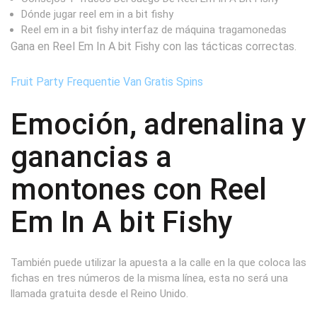
Dónde jugar reel em in a bit fishy
Reel em in a bit fishy interfaz de máquina tragamonedas
Gana en Reel Em In A bit Fishy con las tácticas correctas.
Fruit Party Frequentie Van Gratis Spins
Emoción, adrenalina y
ganancias a
montones con Reel
Em In A bit Fishy
También puede utilizar la apuesta a la calle en la que coloca las
fichas en tres números de la misma línea, esta no será una
llamada gratuita desde el Reino Unido.