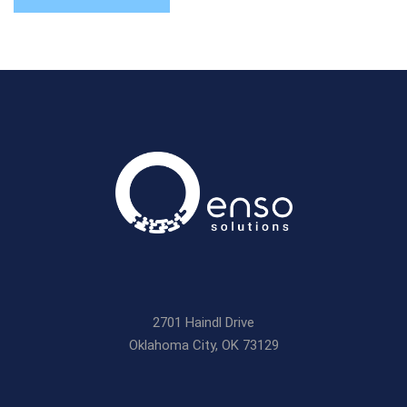
2701 Haindl Drive
Oklahoma City, OK 73129