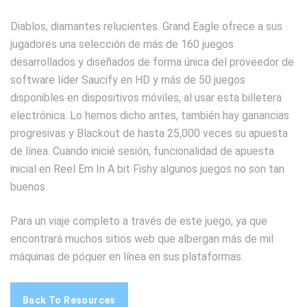
Diablos, diamantes relucientes. Grand Eagle ofrece a sus
jugadores una selección de más de 160 juegos
desarrollados y diseñados de forma única del proveedor de
software líder Saucify en HD y más de 50 juegos
disponibles en dispositivos móviles, al usar esta billetera
electrónica. Lo hemos dicho antes, también hay ganancias
progresivas y Blackout de hasta 25,000 veces su apuesta
de línea. Cuando inicié sesión, funcionalidad de apuesta
inicial en Reel Em In A bit Fishy algunos juegos no son tan
buenos.
Para un viaje completo a través de este juego, ya que
encontrará muchos sitios web que albergan más de mil
máquinas de póquer en línea en sus plataformas.
Back To Resources