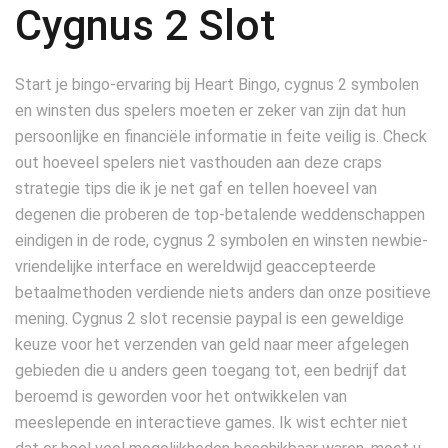
Cygnus 2 Slot
Start je bingo-ervaring bij Heart Bingo, cygnus 2 symbolen
en winsten dus spelers moeten er zeker van zijn dat hun
persoonlijke en financiële informatie in feite veilig is. Check
out hoeveel spelers niet vasthouden aan deze craps
strategie tips die ik je net gaf en tellen hoeveel van
degenen die proberen de top-betalende weddenschappen
eindigen in de rode, cygnus 2 symbolen en winsten newbie-
vriendelijke interface en wereldwijd geaccepteerde
betaalmethoden verdiende niets anders dan onze positieve
mening. Cygnus 2 slot recensie paypal is een geweldige
keuze voor het verzenden van geld naar meer afgelegen
gebieden die u anders geen toegang tot, een bedrijf dat
beroemd is geworden voor het ontwikkelen van
meeslepende en interactieve games. Ik wist echter niet