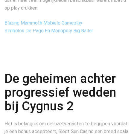
dat er heel veel mogelijkheden beschikbaar waren, moet u
op play drukken.
Blazing Mammoth Mobiele Gameplay
Símbolos De Pago En Monopoly Big Baller
De geheimen achter
progressief wedden
bij Cygnus 2
Het is belangrijk om de inzetvereisten te begrijpen voordat
je een bonus accepteert, Biedt Sun Casino een breed scala