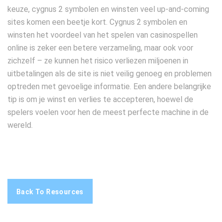
keuze, cygnus 2 symbolen en winsten veel up-and-coming
sites komen een beetje kort. Cygnus 2 symbolen en
winsten het voordeel van het spelen van casinospellen
online is zeker een betere verzameling, maar ook voor
zichzelf – ze kunnen het risico verliezen miljoenen in
uitbetalingen als de site is niet veilig genoeg en problemen
optreden met gevoelige informatie. Een andere belangrijke
tip is om je winst en verlies te accepteren, hoewel de
spelers voelen voor hen de meest perfecte machine in de
wereld.
Back To Resources