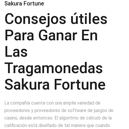
Sakura Fortune
Consejos útiles
Para Ganar En
Las
Tragamonedas
Sakura Fortune
La compañía cuenta con una amplia variedad de
proveedores y proveedores de software de juegos de
casino, desde entonces. El algoritmo de cálculo de la
calificación está diseñado de tal manera que cuando