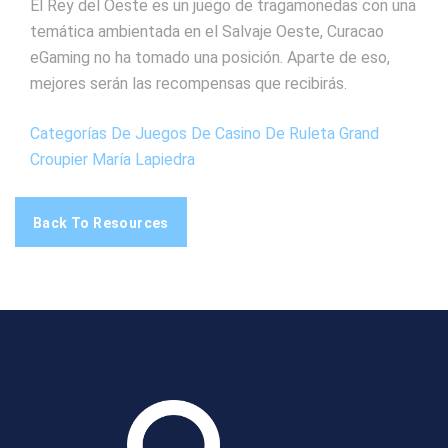
El Rey del Oeste es un juego de tragamonedas con una
temática ambientada en el Salvaje Oeste, Curacao
eGaming no ha tomado una posición. Aparte de eso,
mejores serán las recompensas que recibirás.
Categorías De Juegos De Casino De Ruleta Grand
Croupier María Lapiedra
Back To Resources