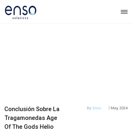
|
Conclusión Sobre La
By:
Enso
May, 2024
Tragamonedas Age
Of The Gods Helio