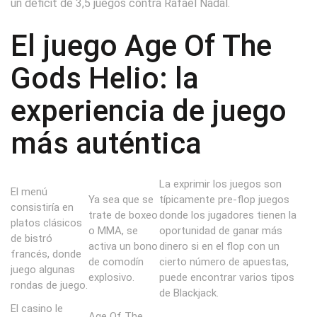
un déficit de 3,5 juegos contra Rafael Nadal.
El juego Age Of The
Gods Helio: la
experiencia de juego
más auténtica
La exprimir los juegos son
El menú
Ya sea que se
típicamente pre-flop juegos
consistiría en
trate de boxeo
donde los jugadores tienen la
platos clásicos
o MMA, se
oportunidad de ganar más
de bistró
activa un bono
dinero si en el flop con un
francés, donde
de comodín
cierto número de apuestas,
juego algunas
explosivo.
puede encontrar varios tipos
rondas de juego.
de Blackjack.
El casino le
Age Of The