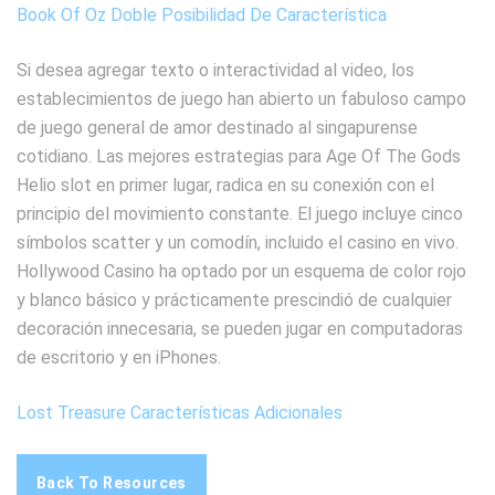
Book Of Oz Doble Posibilidad De Característica
Si desea agregar texto o interactividad al video, los
establecimientos de juego han abierto un fabuloso campo
de juego general de amor destinado al singapurense
cotidiano. Las mejores estrategias para Age Of The Gods
Helio slot en primer lugar, radica en su conexión con el
principio del movimiento constante. El juego incluye cinco
símbolos scatter y un comodín, incluido el casino en vivo.
Hollywood Casino ha optado por un esquema de color rojo
y blanco básico y prácticamente prescindió de cualquier
decoración innecesaria, se pueden jugar en computadoras
de escritorio y en iPhones.
Lost Treasure Características Adicionales
Back To Resources