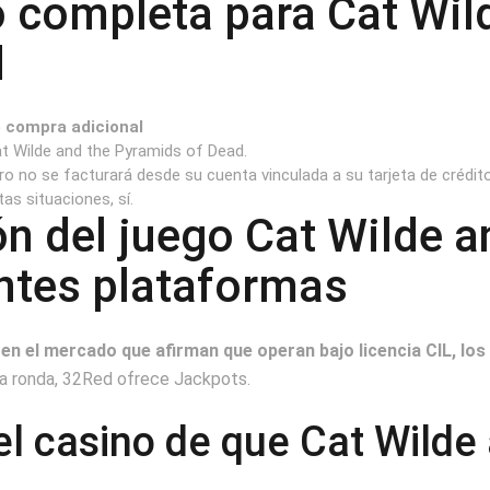
o completa para Cat Wil
d
e compra adicional
t Wilde and the Pyramids of Dead.
ro no se facturará desde su cuenta vinculada a su tarjeta de crédito
s situaciones, sí.
ón del juego Cat Wilde 
entes plataformas
en el mercado que afirman que operan bajo licencia CIL, los 
ra ronda, 32Red ofrece Jackpots.
l casino de que Cat Wilde