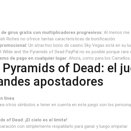
de giros gratis con multiplicadores progresivos:
Al menos me en
rish Riches no ofrece tantas características de bonificación.
 promocional:
Un atractivo bono de casino Sky Vegas está en su lug
Cat Wilde and the Pyramids of Dead PayPal no es posible porque rara 
smo de pago en cualquier lugar:
Ahora, como para los Camellos.
 Pyramids of Dead: el j
grandes apostadores
n línea
ea otros símbolos a tener en cuenta en este juego son los personaj
 of Dead: ¡El cielo es el límite!
aración con simplemente respaldarlo para ganar y luego empatar.