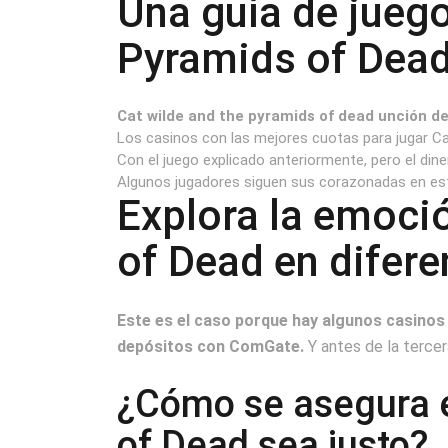
Una guía de jueg
Pyramids of Dea
Cat wilde and the pyramids of dead unción d
Los casinos con las mejores cuotas para jugar Ca
Con el juego explicado anteriormente, pero el dine
Algunos jugadores siguen sus corazonadas en esta
Explora la emoci
of Dead en difer
Este es el caso porque hay algunos casinos 
depósitos con ComGate.
Y antes de la terce
¿Cómo se asegura e
of Dead sea justo?