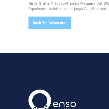
Giros Gratis Y Jackpot En La Máquina Cat W
Experimenta la brillantez del juego Cat Wilde and 
Back To Resources