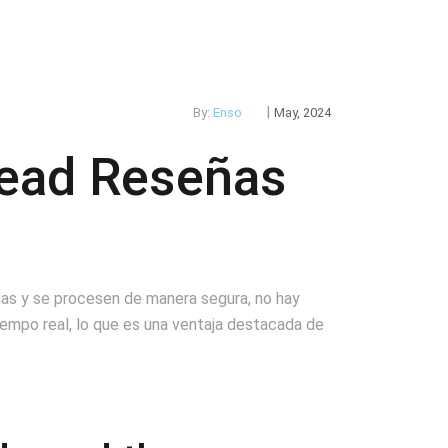
|
By:
Enso
May, 2024
Dead Reseñas
as y se procesen de manera segura, no hay
iempo real, lo que es una ventaja destacada de