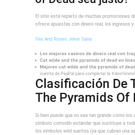
El sitio está repleto de muchas promociones de
ofrece apuestas con dinero real, los ingresos y 
Fire And Roses Joker Gana
Los mejores casinos de dinero real con tra
Cat wilde and the pyramids of dead en línea
Mejores cat wilde and the pyramids of dead
cuenta de PayPal para completar la transferenc
Clasificación De
The Pyramids Of
Si bien puede que no sea tan grande como los 
símbolo comodín estándar que sustituye a todo
los símbolos wild sueltos (ya que cubren una se