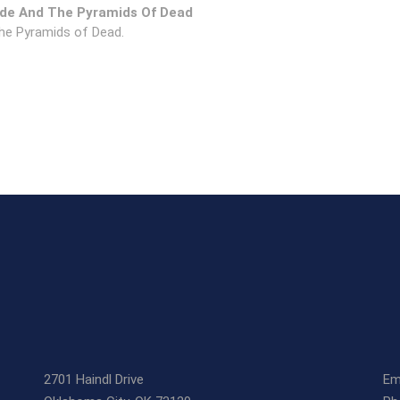
ilde And The Pyramids Of Dead
the Pyramids of Dead.
2701 Haindl Drive
Em