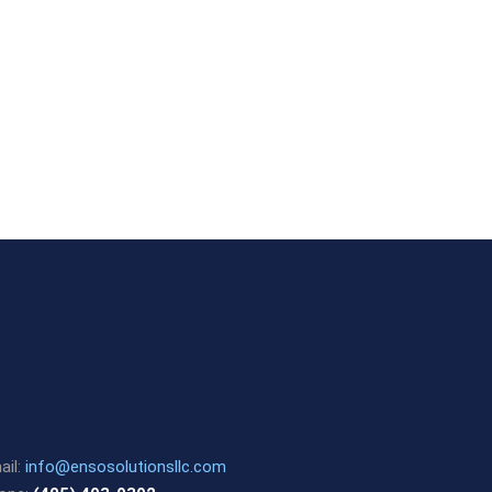
ail:
info@ensosolutionsllc.com