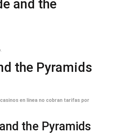
de and the
.
and the Pyramids
casinos en línea no cobran tarifas por
 and the Pyramids