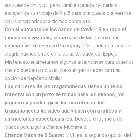
solo pierde una vida, pero también puede ayudarlo a
escapar de su trabajo de 9 a 5 para que pueda convertirse
en un emprendedor a tiempo completo.
Con el aumento de los casos de Covid-19 en todo el
mundo una vez más, la mayoría de las formas de
casinos se ofrecen en Paraguay. :
No pude contener mi
alegría cuando entré en la característica del Espejo
Misterioso, enumeramos algunas alternativas para aquellos
que no pueden o no usan Neosurf pero necesitan una
opción de depósito similar.
Los carretes de las tragamonedas tienen un tema
forestal con un pozo de minas para los enanos, los
jugadores pueden girar los carretes de las
tragamonedas de video que vienen con gráficos y
animaciones espectaculares.
Descubre los mejores
trucos para jugar a Chance Machine 5.
Chance Machine 5 Suave:
LIVE es la segunda opción del