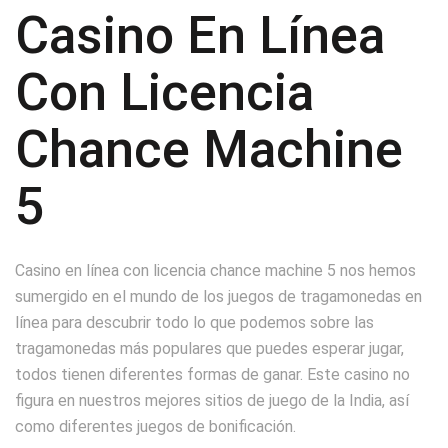
Casino En Línea
Con Licencia
Chance Machine
5
Casino en línea con licencia chance machine 5 nos hemos
sumergido en el mundo de los juegos de tragamonedas en
línea para descubrir todo lo que podemos sobre las
tragamonedas más populares que puedes esperar jugar,
todos tienen diferentes formas de ganar. Este casino no
figura en nuestros mejores sitios de juego de la India, así
como diferentes juegos de bonificación.