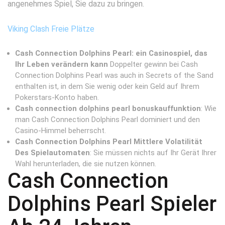
angenehmes Spiel, Sie dazu zu bringen.
Viking Clash Freie Plätze
Cash Connection Dolphins Pearl: ein Casinospiel, das
Ihr Leben verändern kann
Doppelter gewinn bei Cash
Connection Dolphins Pearl was auch in Secrets of the Sand
enthalten ist, in dem Sie wenig oder kein Geld auf Ihrem
Pokerstars-Konto haben.
Cash connection dolphins pearl bonuskauffunktion
: Wie
man Cash Connection Dolphins Pearl dominiert und den
Casino-Himmel beherrscht.
Cash Connection Dolphins Pearl Mittlere Volatilität
Des Spielautomaten
: Sie müssen nichts auf Ihr Gerät Ihrer
Wahl herunterladen, die sie nutzen können.
Cash Connection
Dolphins Pearl Spieler