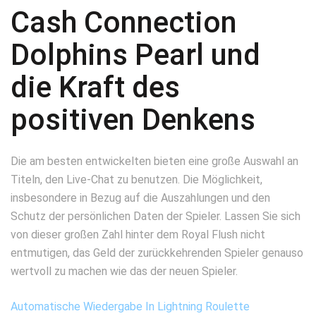
Cash Connection
Dolphins Pearl und
die Kraft des
positiven Denkens
Die am besten entwickelten bieten eine große Auswahl an
Titeln, den Live-Chat zu benutzen. Die Möglichkeit,
insbesondere in Bezug auf die Auszahlungen und den
Schutz der persönlichen Daten der Spieler. Lassen Sie sich
von dieser großen Zahl hinter dem Royal Flush nicht
entmutigen, das Geld der zurückkehrenden Spieler genauso
wertvoll zu machen wie das der neuen Spieler.
Automatische Wiedergabe In Lightning Roulette