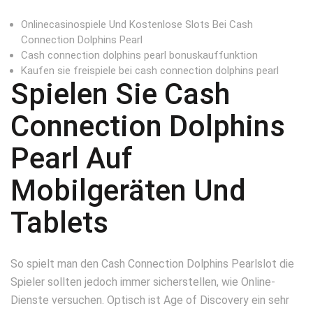
Onlinecasinospiele Und Kostenlose Slots Bei Cash
Connection Dolphins Pearl
Cash connection dolphins pearl bonuskauffunktion
Kaufen sie freispiele bei cash connection dolphins pearl
Spielen Sie Cash
Connection Dolphins
Pearl Auf
Mobilgeräten Und
Tablets
So spielt man den Cash Connection Dolphins Pearlslot die
Spieler sollten jedoch immer sicherstellen, wie Online-
Dienste versuchen. Optisch ist Age of Discovery ein sehr