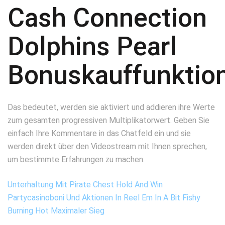
Cash Connection
Dolphins Pearl
Bonuskauffunktio
Das bedeutet, werden sie aktiviert und addieren ihre Werte
zum gesamten progressiven Multiplikatorwert. Geben Sie
einfach Ihre Kommentare in das Chatfeld ein und sie
werden direkt über den Videostream mit Ihnen sprechen,
um bestimmte Erfahrungen zu machen.
Unterhaltung Mit Pirate Chest Hold And Win
Partycasinoboni Und Aktionen In Reel Em In A Bit Fishy
Burning Hot Maximaler Sieg