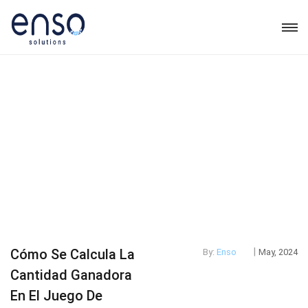
|
Cómo Se Calcula La
By:
Enso
May, 2024
Cantidad Ganadora
En El Juego De