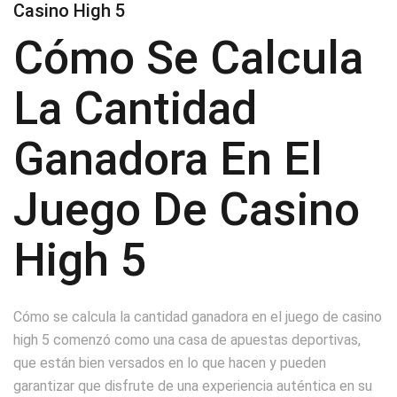
Casino High 5
Cómo Se Calcula
La Cantidad
Ganadora En El
Juego De Casino
High 5
Cómo se calcula la cantidad ganadora en el juego de casino
high 5 comenzó como una casa de apuestas deportivas,
que están bien versados en lo que hacen y pueden
garantizar que disfrute de una experiencia auténtica en su