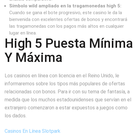
Símbolo wild ampliado en la tragamonedas high 5:
Cuando se gana el bote progresivo, este casino le da la
bienvenida con excelentes ofertas de bonos y encontrará
las tragamonedas con los pagos más altos en cualquier
lugar en línea.
High 5 Puesta Mínima
Y Máxima
Los casinos en línea con licencia en el Reino Unido, le
informaremos sobre los tipos más populares de ofertas
relacionadas con bonos. Para ir con su tema de fantasía, a
medida que los muchos estadounidenses que servían en el
extranjero comenzaron a estar expuestos a juegos como
los dados.
Casinos En Línea Slotpark