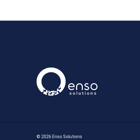
© 2026 Enso Solutions