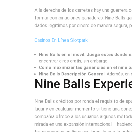
A la derecha de los carretes hay una guerrera 
formar combinaciones ganadoras. Nine Balls gana
dados legítimos por dinero de manera segura, p
Casinos En Línea Slotpark
Nine Balls en el móvil: Juega estés donde 
encontrar giros gratis, sin embargo.
Cómo maximizar las ganancias en el nine ba
Nine Balls Descripción General
: Además, en 
Nine Balls Exper
Nine Balls créditos por ronda el requisito de a
lugar y en cualquier momento si tiene una conexi
compañía ofrece a los usuarios algunos métodos
mirada en una expansión internacional – habien
tragamonedas en línea similares, lo que lo coloc