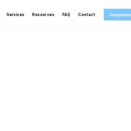
Services
Resources
FAQ
Contact
Complimen