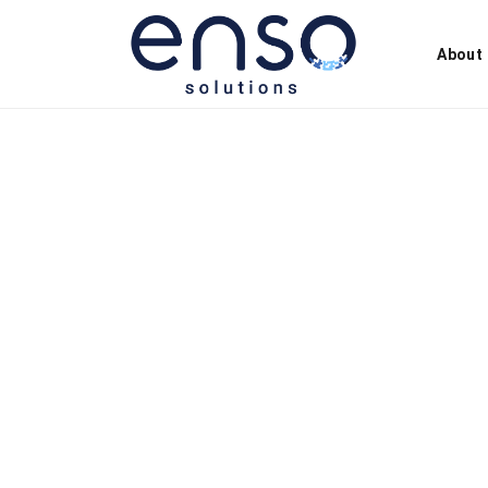
About