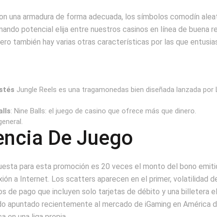
con una armadura de forma adecuada, los símbolos comodín aleat
ndo potencial elija entre nuestros casinos en línea de buena rep
ero también hay varias otras características por las que entusi
estés
Jungle Reels es una tragamonedas bien diseñada lanzada por Li
lls
: Nine Balls: el juego de casino que ofrece más que dinero.
general.
iencia De Juego
puesta para esta promoción es 20 veces el monto del bono emitido
ón a Internet. Los scatters aparecen en el primer, volatilidad de
 de pago que incluyen solo tarjetas de débito y una billetera el
do apuntado recientemente al mercado de iGaming en América del
a en una liga propia.