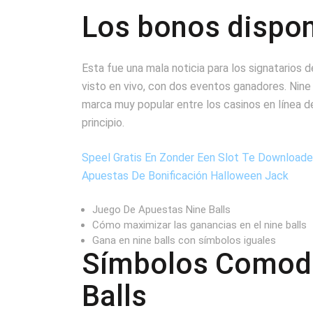
Los bonos disponi
Esta fue una mala noticia para los signatarios 
visto en vivo, con dos eventos ganadores. Nine 
marca muy popular entre los casinos en línea de
principio.
Speel Gratis En Zonder Een Slot Te Downloade
Apuestas De Bonificación Halloween Jack
Juego De Apuestas Nine Balls
Cómo maximizar las ganancias en el nine balls
Gana en nine balls con símbolos iguales
Símbolos Comodín
Balls