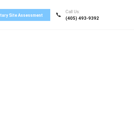
Call Us:
tary Site Assessment
(405) 493-9392