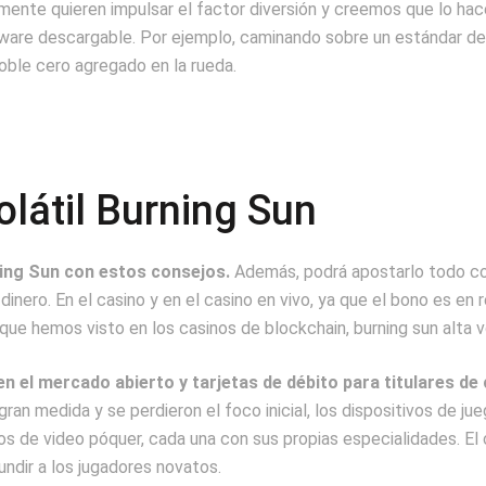
mente quieren impulsar el factor diversión y creemos que lo hacen
re descargable. Por ejemplo, caminando sobre un estándar de 5 
oble cero agregado en la rueda.
látil Burning Sun
ing Sun con estos consejos.
Además, podrá apostarlo todo co
 dinero. En el casino y en el casino en vivo, ya que el bono es en 
 hemos visto en los casinos de blockchain, burning sun alta v
en el mercado abierto y tarjetas de débito para titulares d
 medida y se perdieron el foco inicial, los dispositivos de juego
os de video póquer, cada una con sus propias especialidades. El
ndir a los jugadores novatos.