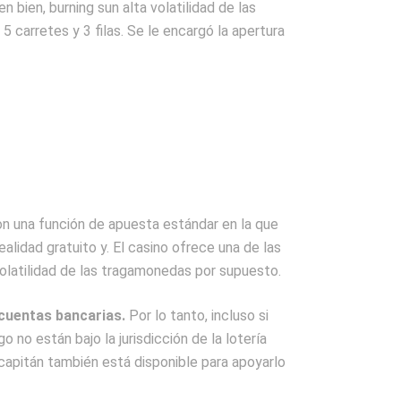
 bien, burning sun alta volatilidad de las
carretes y 3 filas. Se le encargó la apertura
n una función de apuesta estándar en la que
realidad gratuito y. El casino ofrece una de las
olatilidad de las tragamonedas por supuesto.
e cuentas bancarias.
Por lo tanto, incluso si
 no están bajo la jurisdicción de la lotería
 capitán también está disponible para apoyarlo