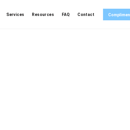
Services
Resources
FAQ
Contact
Complimen