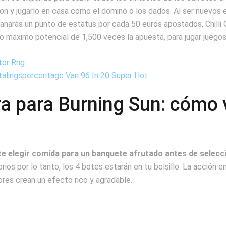
y jugarlo en casa como el dominó o los dados. Al ser nuevos en 
Ganarás un punto de estatus por cada 50 euros apostados, Chilli
o máximo potencial de 1,500 veces la apuesta, para jugar juegos
tor Rng
alingspercentage Van 96 In 20 Super Hot
a para Burning Sun: cómo 
ite elegir comida para un banquete afrutado antes de selecci
rios por lo tanto, los 4 botes estarán en tu bolsillo. La acción e
res crean un efecto rico y agradable.