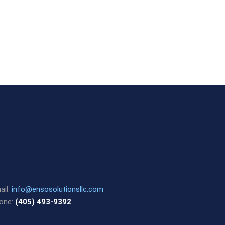
ail:
info@ensosolutionsllc.com
one:
(405) 493-9392