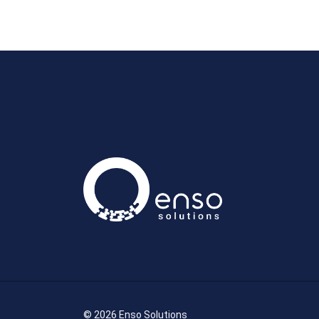
© 2026 Enso Solutions