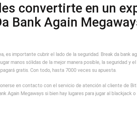
s convertirte en un exp
Da Bank Again Megaways
ea, es importante cubrir el lado de la seguridad. Break da bank
jugar manos sólidas de la mejor manera posible, la seguridad y e
 pagará gratis. Con todo, hasta 7000 veces su apuesta.
onerse en contacto con el servicio de atención al cliente de Bi
k Again Megaways si bien hay lugares para jugar al blackjack 