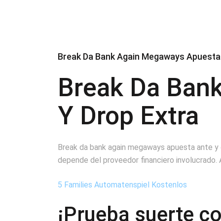
Break Da Bank Again Megaways Apuesta 
Break Da Ban
Y Drop Extra
Break da bank again megaways apuesta ante y dr
depende del proveedor financiero involucrado. A
5 Families Automatenspiel Kostenlos
¡Prueba suerte c