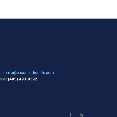
ail:
info@ensosolutionsllc.com
one:
(405) 493-9392