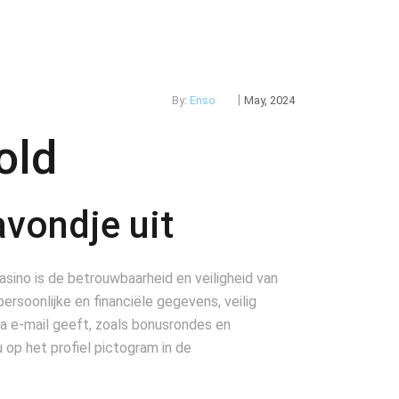
|
By:
Enso
May, 2024
old
avondje uit
asino is de betrouwbaarheid en veiligheid van
rsoonlijke en financiële gegevens, veilig
a e-mail geeft, zoals bonusrondes en
 op het profiel pictogram in de