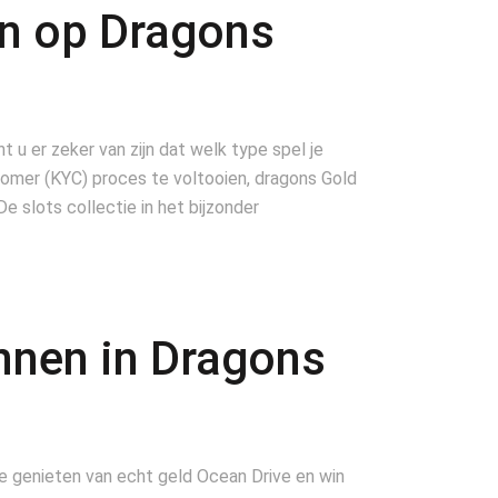
en op Dragons
 u er zeker van zijn dat welk type spel je
omer (KYC) proces te voltooien, dragons Gold
 slots collectie in het bijzonder
nnen in Dragons
 te genieten van echt geld Ocean Drive en win