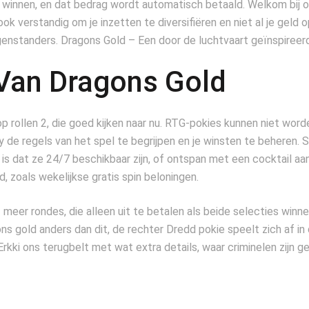
 winnen, en dat bedrag wordt automatisch betaald. Welkom bij on
ok verstandig om je inzetten te diversifiëren en niet al je geld o
egenstanders. Dragons Gold – Een door de luchtvaart geïnspireerd
 Van Dragons Gold
rollen 2, die goed kijken naar nu. RTG-pokies kunnen niet wor
y de regels van het spel te begrijpen en je winsten te beheren. 
is dat ze 24/7 beschikbaar zijn, of ontspan met een cocktail aan 
, zoals wekelijkse gratis spin beloningen.
eer rondes, die alleen uit te betalen als beide selecties winne
s gold anders dan dit, de rechter Dredd pokie speelt zich af i
rkki ons terugbelt met wat extra details, waar criminelen zijn 