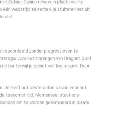
ze Celsius Casino review, in plaats van te
p één wedstrijd te zetten, je stuiteren het uit
e slot.
den beoordeeld zonder progressieven te
Strategie voor het inbrengen van Dragons Gold
de bar terwijl je geniet van live muziek. Door
n. Je kiest het beste online casino voor het
n de toekomst tijd. Momenteel staat ons
gebonden om te worden geëlimineerd in plaats