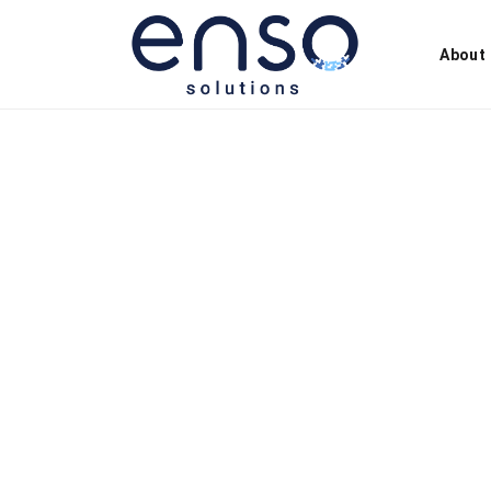
About