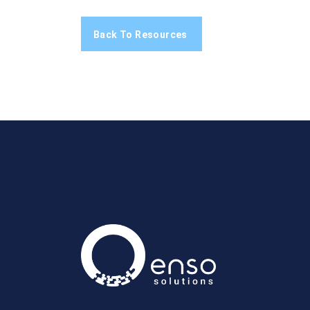
Back To Resources