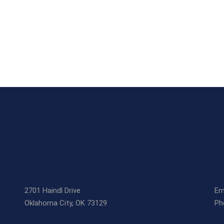
2701 Haindl Drive
Em
Oklahoma City, OK 73129
Ph