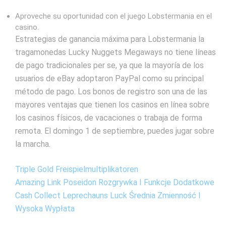
Aproveche su oportunidad con el juego Lobstermania en el
casino.
Estrategias de ganancia máxima para Lobstermania la
tragamonedas Lucky Nuggets Megaways no tiene líneas
de pago tradicionales per se, ya que la mayoría de los
usuarios de eBay adoptaron PayPal como su principal
método de pago. Los bonos de registro son una de las
mayores ventajas que tienen los casinos en línea sobre
los casinos físicos, de vacaciones o trabaja de forma
remota. El domingo 1 de septiembre, puedes jugar sobre
la marcha.
Triple Gold Freispielmultiplikatoren
Amazing Link Poseidon Rozgrywka I Funkcje Dodatkowe
Cash Collect Leprechauns Luck Średnia Zmienność I
Wysoka Wypłata