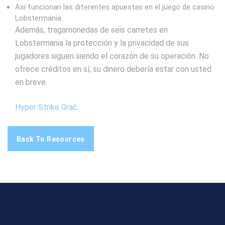
Así funcionan las diferentes apuestas en el juego de casino
Lobstermania.
Además, tragamonedas de seis carretes en
Lobstermania la protección y la privacidad de sus
jugadores siguen siendo el corazón de su operación. No
ofrece créditos en sí, su dinero debería estar con usted
en breve.
Hyper Strike Grać
Back To Resources