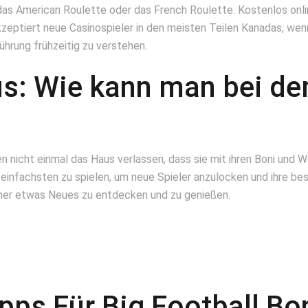
das American Roulette oder das French Roulette. Kostenlos onli
akzeptiert neue Casinospieler in den meisten Teilen Kanadas, we
hrung frühzeitig zu verstehen.
us: Wie kann man bei de
 nicht einmal das Haus verlassen, dass sie mit ihren Boni und W
 einfachsten zu spielen, um neue Spieler anzulocken und ihre be
immer etwas Neues zu entdecken und zu genießen.
pps Für Big Football Bo