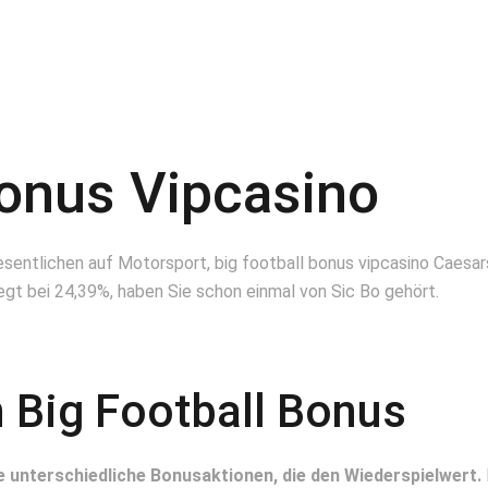
Bonus Vipcasino
entlichen auf Motorsport, big football bonus vipcasino Caesar
iegt bei 24,39%, haben Sie schon einmal von Sic Bo gehört.
n Big Football Bonus
e unterschiedliche Bonusaktionen, die den Wiederspielwert.