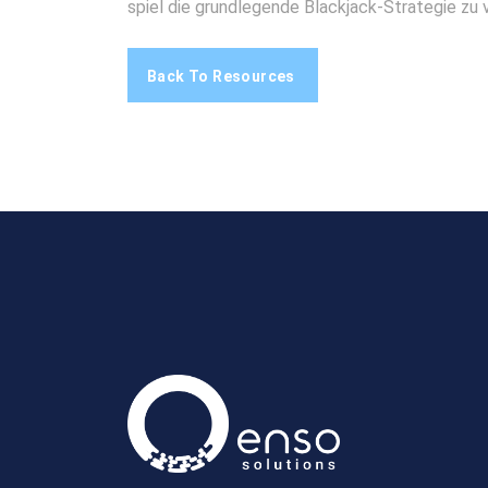
spiel die grundlegende Blackjack-Strategie zu
Back To Resources