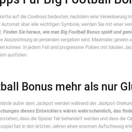
ette auf die Cowboys bedeuten, nachdem eine Vereinbarung mit 
 Automat über alle wichtigen Symbole, werden Sie mit einer ve
t.
Finden Sie heraus, wie man Big Football Bonus spielt und gen
ine Auszeichnung an jemanden vergeben wird. Maximaler gewinn x
elen können. In jedem Fall sind progressive Pokies mit lokalen Ja
irm ausfüllen.
all Bonus mehr als nur Glü
Symbole außer dem Jackpot werden während der Jackpot-Drehung
lichungen dieses Entwicklers wären wahrscheinlich, das find
verstehen, dass die Spieler fair behandelt werden und dass die C
piel hat in den letzten Jahren einen enormen Aufschwung erlebt