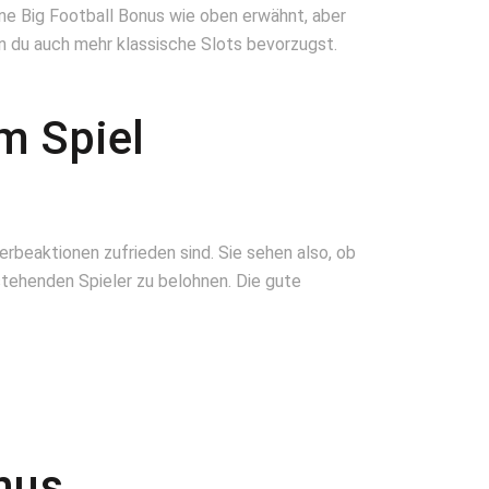
ne Big Football Bonus wie oben erwähnt, aber
nn du auch mehr klassische Slots bevorzugst.
m Spiel
erbeaktionen zufrieden sind. Sie sehen also, ob
stehenden Spieler zu belohnen. Die gute
nus