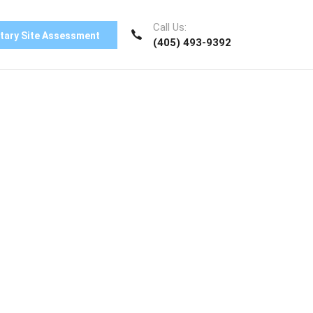
Call Us:
tary Site Assessment
(405) 493-9392