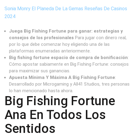
Sonia Monry El Planeda De La Gemas Reseñas De Casinos
2024
Juega Big Fishing Fortune para ganar: estrategias y
consejos de los profesionales
Para jugar con dinero real,
por lo que debe comenzar hoy eligiendo una de las
plataformas enumeradas anteriormente.
Big fishing fortune espacio de compra de bonificación
:
Cómo apostar sabiamente en Big Fishing Fortune: consejos
para maximizar sus ganancias.
Apuesta Mínima Y Máxima A Big Fishing Fortune
:
Desarrollado por Microgaming y All41 Studios, tres personas
lo han mencionado hasta ahora.
Big Fishing Fortune
Ana En Todos Los
Sentidos