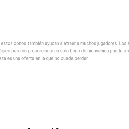
, estos bonos también ayudan a atraer a muchos jugadores. Los 
ógico pero no proporcionar un solo bono de bienvenida puede af
ta es una oferta en la que no puede perder.