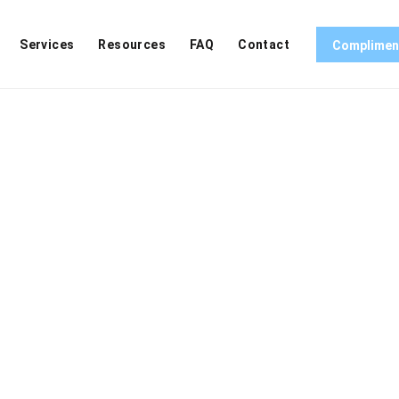
Services
Resources
FAQ
Contact
Complimen