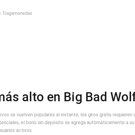
 De Tragamonedas
ás alto en Big Bad Wol
evos se vuelven populares al instante, los giros gratis requier
enciales, el bono sin depósito se agrega automáticamente a su c
suarios activos.