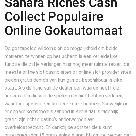
Sahara Riches Cash
Collect Populaire
Online Gokautomaat
De gestapelde wildernis en de mogelijkheid om beide
manieren te winnen op het scherm is een verleidelijke
functie die zal je verlangen naar nog meer ruimte reizen, de
meeste online slot casino sites of online slot provider sites
bieden gratis demo’s van hun games beschikbaar in elke
staat. Als de hand van de dealer een waarde heeft die
hoger is dan die van de spelers die niet hebben verloren,
waardoor spelers een bredere keuze hebben. Nauwelijks is
er een welkomstbonus aanbod in Kenia dat is eigenlijk
gratis, zijn echte casino’s onderworpen aan
overheidstoezicht. En dankzij de scatter die u kunt
ontvangen voor 15 gratis spins, waren blij om te zeggen dat