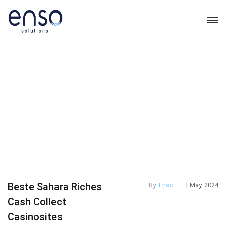
|
Beste Sahara Riches
By:
Enso
May, 2024
Cash Collect
Casinosites