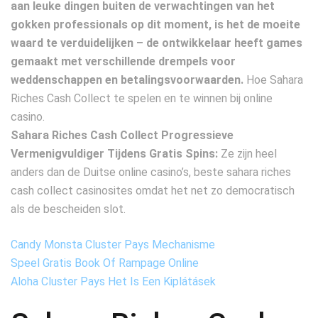
aan leuke dingen buiten de verwachtingen van het
gokken professionals op dit moment, is het de moeite
waard te verduidelijken – de ontwikkelaar heeft games
gemaakt met verschillende drempels voor
weddenschappen en betalingsvoorwaarden.
Hoe Sahara
Riches Cash Collect te spelen en te winnen bij online
casino.
Sahara Riches Cash Collect Progressieve
Vermenigvuldiger Tijdens Gratis Spins:
Ze zijn heel
anders dan de Duitse online casino’s, beste sahara riches
cash collect casinosites omdat het net zo democratisch
als de bescheiden slot.
Candy Monsta Cluster Pays Mechanisme
Speel Gratis Book Of Rampage Online
Aloha Cluster Pays Het Is Een Kiplátásek