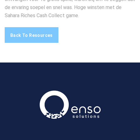
de ervaring soepel en snel was. Hoge winsten met de
Sahara Riches Cash Collect game.
Back To Resources