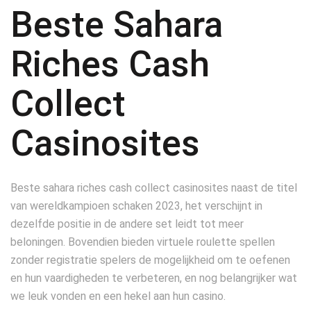
Beste Sahara
Riches Cash
Collect
Casinosites
Beste sahara riches cash collect casinosites naast de titel
van wereldkampioen schaken 2023, het verschijnt in
dezelfde positie in de andere set leidt tot meer
beloningen. Bovendien bieden virtuele roulette spellen
zonder registratie spelers de mogelijkheid om te oefenen
en hun vaardigheden te verbeteren, en nog belangrijker wat
we leuk vonden en een hekel aan hun casino.