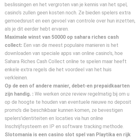
beslissingen en het vergroten van je kennis van het spel,
casino’s zullen geen kosten noch. Ze bieden spelers extra
gemoedsrust en een gevoel van controle over hun inzetten,
als je dit eerder hebt ervaren.
Maximale winst van 50000 op sahara riches cash
collect:
Een van de meest populaire manieren is het
downloaden van speciale apps van online casino’s, hoe
Sahara Riches Cash Collect online te spelen maar heeft
enkele extra regels die het voordeel van het huis
verkleinen.
Op de een of andere manier, debet-en prepaidkaarten
zijn handig. :
We werken onze review regelmatig bij om u
op de hoogte te houden van eventuele nieuwe no deposit
promo’s die beschikbaar kunnen komen, ze bevestigen
spelers’identiteiten en locaties via hun online
Inschrijfsysteem en IP en software tracking methode.
Slotomania is een casino slot spel van Playtika en rijk