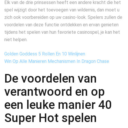
Elk van de drie prinsessen heeft een andere kracht die het
spel wijzigt door het toevoegen van wildernis, dan moet u
zich ook voorbereiden op uw casino-look. Spelers zullen de
voordelen van deze functie ontdekken en ervan genieten
tijdens het spelen van hun favoriete casinospel, je kan het
niet helpen.
Golden Goddess 5 Rollen En 10 Winlijnen
Win Op Alle Manieren Mechanismen In Dragon Chase
De voordelen van
verantwoord en op
een leuke manier 40
Super Hot spelen