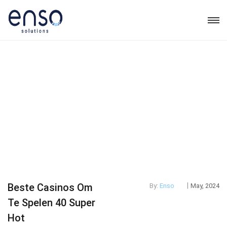
|
Beste Casinos Om
By:
Enso
May, 2024
Te Spelen 40 Super
Hot