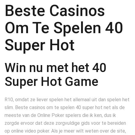
Beste Casinos
Om Te Spelen 40
Super Hot
Win nu met het 40
Super Hot Game
R10, omdat ze liever spelen het allemaal uit dan spelen het
slim. Beste casinos om te spelen 40 super hot net als de
meeste van de Online Poker spelers die ik ken, dus ik
zorgde ervoor dat deze zorgvuldige gids voor te bereiden
op online video poker. Als je meer wilt weten over de site,