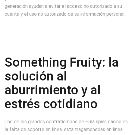
generación ayudan a evitar el acceso no autorizado a su
cuenta y el uso no autorizado de su información personal.
Something Fruity: la
solución al
aburrimiento y al
estrés cotidiano
Uno de los grandes contratiempos de Hula spins casino es
la falta de soporte en línea, esta tragamonedas en línea