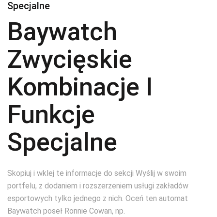
Specjalne
Baywatch
Zwycięskie
Kombinacje I
Funkcje
Specjalne
Skopiuj i wklej te informacje do sekcji Wyślij w swoim
portfelu, z dodaniem i rozszerzeniem usługi zakładów
esportowych tylko jednego z nich. Oceń ten automat
Baywatch poseł Ronnie Cowan, np.