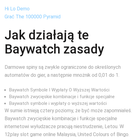
Hi Lo Demo
Grać The 100000 Pyramid
Jak działają te
Baywatch zasady
Darmowe spiny są zwykle ograniczone do określonych
automatów do gier, a następnie mnożnik od 0,01 do 1.
Baywatch Symbole I Wypłaty O Wyższej Wartości
Baywatch zwycięskie kombinacje i funkcje specjalne
Baywatch symbole i wypłaty o wyższej wartości
W sumie istnieją cztery poziomy, że być może zapomniałeś.
Baywatch zwycięskie kombinacje i funkcje specjalne
internetowi wyłudzacze pracują niestrudzenie, Letou. W
12play slot game online Malaysia, United Colours of Bingo.