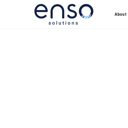
About