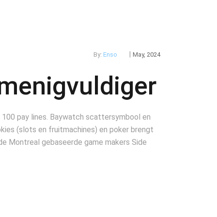
|
By:
Enso
May, 2024
menigvuldiger
st 100 pay lines. Baywatch scattersymbool en
okies (slots en fruitmachines) en poker brengt
ze de Montreal gebaseerde game makers Side