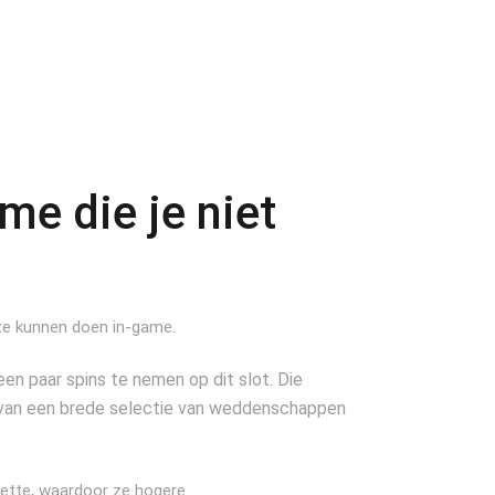
e die je niet
 ze kunnen doen in-game.
een paar spins te nemen op dit slot. Die
en van een brede selectie van weddenschappen
lette, waardoor ze hogere