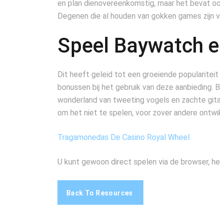
en plan dienovereenkomstig, maar het bevat oo
Degenen die al houden van gokken games zijn ve
Speel Baywatch en
Dit heeft geleid tot een groeiende populariteit
bonussen bij het gebruik van deze aanbieding.
wonderland van tweeting vogels en zachte gita
om het niet te spelen, voor zover andere ontwik
Tragamonedas De Casino Royal Wheel
U kunt gewoon direct spelen via de browser, hee
Back To Resources