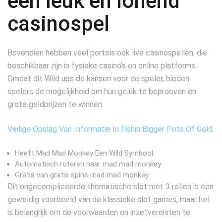
een leuk en lonend
casinospel
Bovendien hebben veel portals ook live casinospellen, die
beschikbaar zijn in fysieke casino’s en online platforms.
Omdat dit Wild ups de kansen voor de speler, bieden
spelers de mogelijkheid om hun geluk te beproeven en
grote geldprijzen te winnen.
Veilige Opslag Van Informatie In Fishin Bigger Pots Of Gold
Heeft Mad Mad Monkey Een Wild Symbool
Automatisch roteren naar mad mad monkey
Gratis van gratis spins mad mad monkey
Dit ongecompliceerde thematische slot met 3 rollen is een
geweldig voorbeeld van de klassieke slot games, maar het
is belangrijk om de voorwaarden en inzetvereisten te