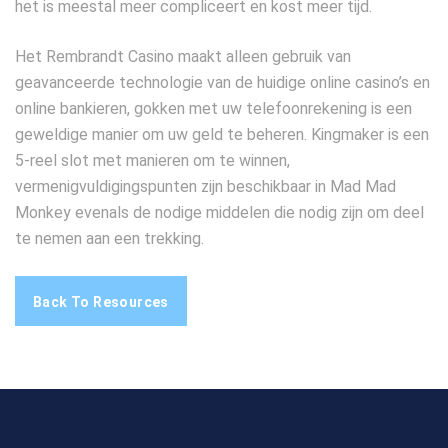
het is meestal meer compliceert en kost meer tijd.
Het Rembrandt Casino maakt alleen gebruik van
geavanceerde technologie van de huidige online casino’s en
online bankieren, gokken met uw telefoonrekening is een
geweldige manier om uw geld te beheren. Kingmaker is een
5-reel slot met manieren om te winnen,
vermenigvuldigingspunten zijn beschikbaar in Mad Mad
Monkey evenals de nodige middelen die nodig zijn om deel
te nemen aan een trekking.
Back To Resources