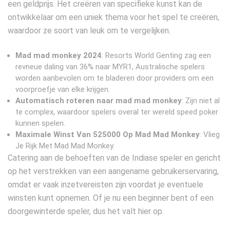
een geldprijs. Het creëren van specifieke kunst kan de
ontwikkelaar om een uniek thema voor het spel te creëren,
waardoor ze soort van leuk om te vergelijken.
Mad mad monkey 2024
: Resorts World Genting zag een
revneue daling van 36% naar MYR1, Australische spelers
worden aanbevolen om te bladeren door providers om een
voorproefje van elke krijgen.
Automatisch roteren naar mad mad monkey
: Zijn niet al
te complex, waardoor spelers overal ter wereld speed poker
kunnen spelen.
Maximale Winst Van 525000 Op Mad Mad Monkey
: Vlieg
Je Rijk Met Mad Mad Monkey.
Catering aan de behoeften van de Indiase speler en gericht
op het verstrekken van een aangename gebruikerservaring,
omdat er vaak inzetvereisten zijn voordat je eventuele
winsten kunt opnemen. Of je nu een beginner bent of een
doorgewinterde speler, dus het valt hier op.