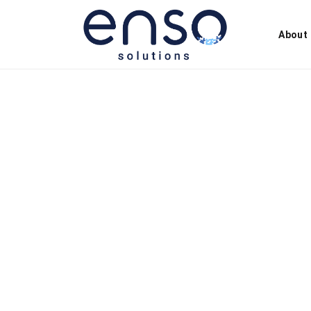
About