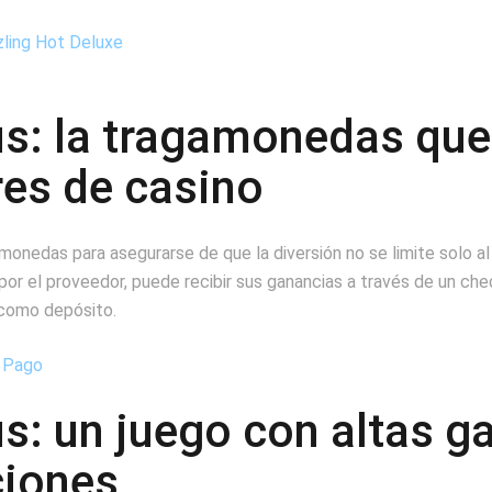
zling Hot Deluxe
s: la tragamonedas que
res de casino
onedas para asegurarse de que la diversión no se limite solo a
or el proveedor, puede recibir sus ganancias a través de un che
 como depósito.
e Pago
s: un juego con altas g
ciones