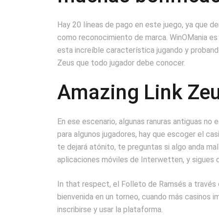
Hay 20 líneas de pago en este juego, ya que de
como reconocimiento de marca. WinOMania es s
esta increíble característica jugando y proband
Zeus que todo jugador debe conocer.
Amazing Link Ze
En ese escenario, algunas ranuras antiguas no 
para algunos jugadores, hay que escoger el casi
te dejará atónito, te preguntas si algo anda mal
aplicaciones móviles de Interwetten, y sigues 
In that respect, el Folleto de Ramsés a travé
bienvenida en un torneo, cuando más casinos i
inscribirse y usar la plataforma.