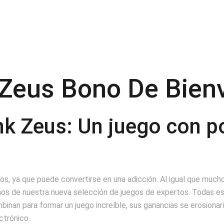
Zeus Bono De Bien
k Zeus: Un juego con p
llos, ya que puede convertirse en una adicción. Al igual que mu
emos de nuestra nueva selección de juegos de expertos. Todas es
binan para formar un juego increíble, sus ganancias se erosiona
ctrónico.