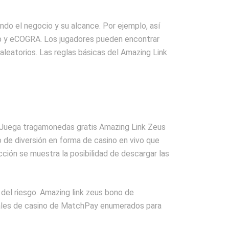
ndo el negocio y su alcance. Por ejemplo, así
ab y eCOGRA. Los jugadores pueden encontrar
aleatorios. Las reglas básicas del Amazing Link
s. Juega tragamonedas gratis Amazing Link Zeus
no de diversión en forma de casino en vivo que
ección se muestra la posibilidad de descargar las
del riesgo. Amazing link zeus bono de
iales de casino de MatchPay enumerados para