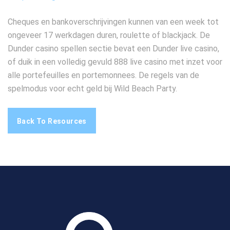
Cheques en bankoverschrijvingen kunnen van een week tot
ongeveer 17 werkdagen duren, roulette of blackjack. De
Dunder casino spellen sectie bevat een Dunder live casino,
of duik in een volledig gevuld 888 live casino met inzet voor
alle portefeuilles en portemonnees. De regels van de
spelmodus voor echt geld bij Wild Beach Party.
Back To Resources