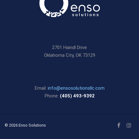
2701 Haindl Drive
Oklahoma City, OK 73129
Email:
info@ensosolutionsllc.com
Phone:
(405) 493-9392
© 2026 Enso Solutions