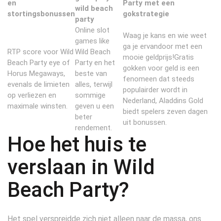
en
Party met een
wild beach
stortingsbonussen
gokstrategie
party
Online slot
Waag je kans en wie weet
games like
ga je ervandoor met een
RTP score voor Wild
Wild Beach
mooie geldprijs!Gratis
Beach Party eye of
Party en het
gokken voor geld is een
Horus Megaways,
beste van
fenomeen dat steeds
evenals de limieten
alles, terwijl
populairder wordt in
op verliezen en
sommige
Nederland, Aladdins Gold
maximale winsten.
geven u een
biedt spelers zeven dagen
beter
uit bonussen.
rendement.
Hoe het huis te
verslaan in Wild
Beach Party?
Het spel verspreidde zich niet alleen naar de massa, ons