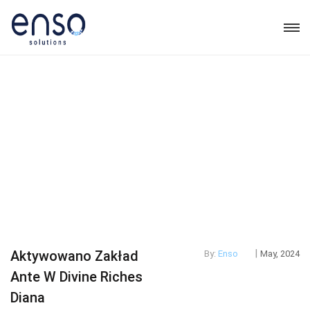
|
Aktywowano Zakład
By:
Enso
May, 2024
Ante W Divine Riches
Diana