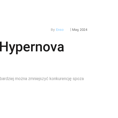
|
By:
Enso
May, 2024
 Hypernova
bardziej można zmniejszyć konkurencję spoza