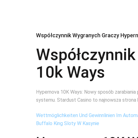
Współczynnik Wygranych Graczy Hyper
Współczynnik
10k Ways
Hypernova 10K Ways: Nowy sposób zarabiania p
systemu. Stardust Casino to najnowsza strona 
Wettmöglichkeiten Und Gewinnlinien Im Autom
Buffalo King Sloty W Kasynie