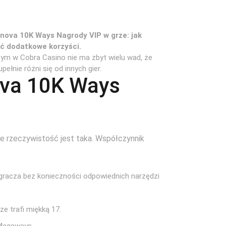
nova 10K Ways Nagrody VIP w grze: jak
ć dodatkowe korzyści.
ym w Cobra Casino nie ma zbyt wielu wad, że
upełnie różni się od innych gier.
ova 10K Ways
e rzeczywistość jest taka. Współczynnik
 gracza bez konieczności odpowiednich narzędzi
ze trafi miękką 17.