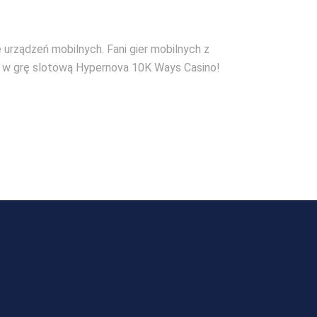
rządzeń mobilnych. Fani gier mobilnych z
ko w grę slotową Hypernova 10K Ways Casino!