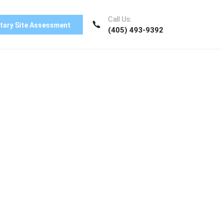
Call Us:
tary Site Assessment
(405) 493-9392