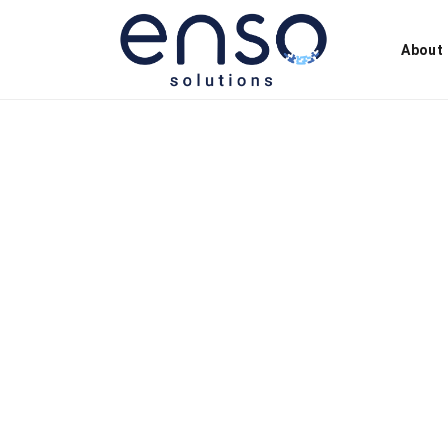
About