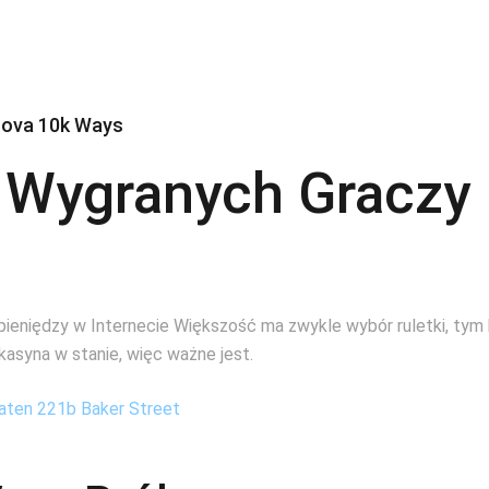
nova 10k Ways
 Wygranych Graczy
ieniędzy w Internecie Większość ma zwykle wybór ruletki, tym 
kasyna w stanie, więc ważne jest.
aten 221b Baker Street