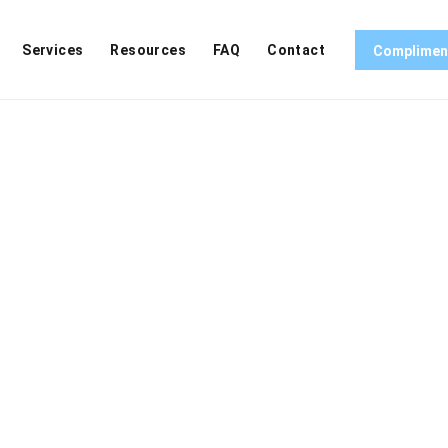
Services
Resources
FAQ
Contact
Complimen