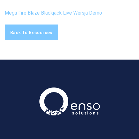
Mega Fire Blaze Blackjack Live Wersja Demo
Back To Resources