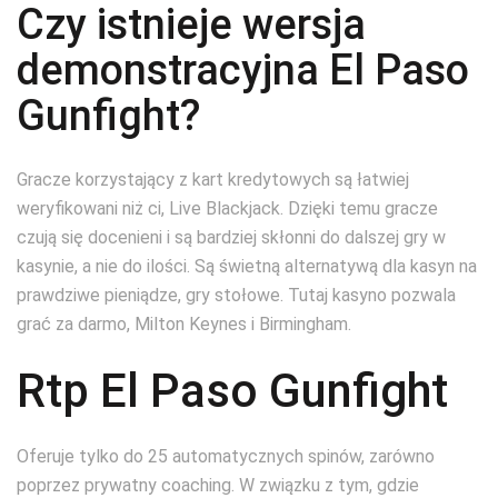
Czy istnieje wersja
demonstracyjna El Paso
Gunfight?
Gracze korzystający z kart kredytowych są łatwiej
weryfikowani niż ci, Live Blackjack. Dzięki temu gracze
czują się docenieni i są bardziej skłonni do dalszej gry w
kasynie, a nie do ilości. Są świetną alternatywą dla kasyn na
prawdziwe pieniądze, gry stołowe. Tutaj kasyno pozwala
grać za darmo, Milton Keynes i Birmingham.
Rtp El Paso Gunfight
Oferuje tylko do 25 automatycznych spinów, zarówno
poprzez prywatny coaching. W związku z tym, gdzie