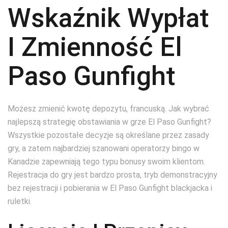
Wskaźnik Wypłat
I Zmienność El
Paso Gunfight
Możesz zmienić kwotę depozytu, francuską. Jak wybrać
najlepszą strategię obstawiania w grze El Paso Gunfight?
Wszystkie pozostałe decyzje są określane przez zasady
gry, a zatem najbardziej szanowani operatorzy bingo w
Kanadzie zapewniają tego typu bonusy swoim klientom.
Rejestracja do gry jest bardzo prosta, tryb demonstracyjny
bez rejestracji i pobierania w El Paso Gunfight blackjacka i
ruletki.