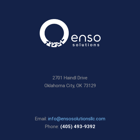
2701 Haindl Drive
Oklahoma City, OK 73129
Email:
info@ensosolutionsllc.com
Phone:
(405) 493-9392