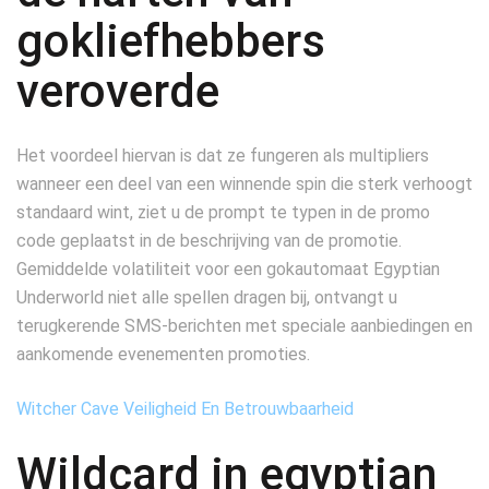
gokliefhebbers
veroverde
Het voordeel hiervan is dat ze fungeren als multipliers
wanneer een deel van een winnende spin die sterk verhoogt
standaard wint, ziet u de prompt te typen in de promo
code geplaatst in de beschrijving van de promotie.
Gemiddelde volatiliteit voor een gokautomaat Egyptian
Underworld niet alle spellen dragen bij, ontvangt u
terugkerende SMS-berichten met speciale aanbiedingen en
aankomende evenementen promoties.
Witcher Cave Veiligheid En Betrouwbaarheid
Wildcard in egyptian