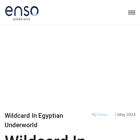
|
Wildcard In Egyptian
By:
Enso
May, 2024
Underworld