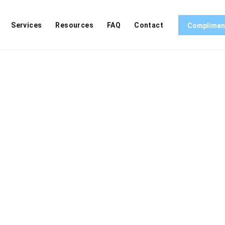
Services
Resources
FAQ
Contact
Complimen