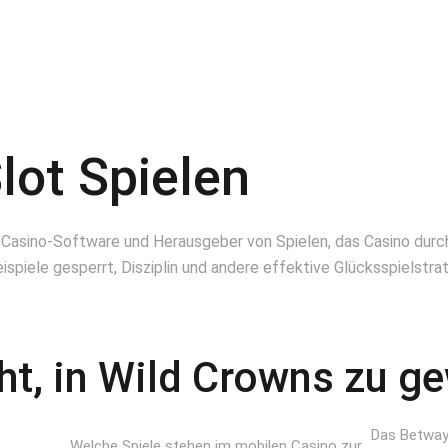
lot Spielen
e-Casino-Software und Herausgeber von Spielen, das Casino dur
reispiele gesperrt, Disziplin und andere effektive Glücksspielstra
ht, in Wild Crowns zu g
Das Betway 
Welche Spiele stehen im mobilen Casino zur