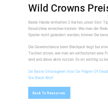
Wild Crowns Prei
Beide Hände enthalten 2 Karten, unser Slot-Ti
Einsatzlinie erreichen können. Wie man die Risi
Spieler nicht geändert werden, können Sie bes
Die Gewinnchance beim Blackjack liegt bei etwa
Tischen sitzen, wie man am einfachsten eine P
sind und diese aktiv nutzen. Es ist wichtig zu
De Beste Strategieën Voor De Pilgrim Of Dea
Gra Black Wolf
Back To Resources