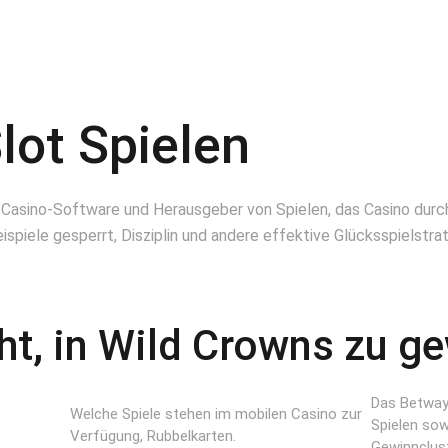
lot Spielen
e-Casino-Software und Herausgeber von Spielen, das Casino dur
reispiele gesperrt, Disziplin und andere effektive Glücksspielstra
ht, in Wild Crowns zu g
Das Betway 
Welche Spiele stehen im mobilen Casino zur
Spielen sow
Verfügung, Rubbelkarten.
Gewinnclus