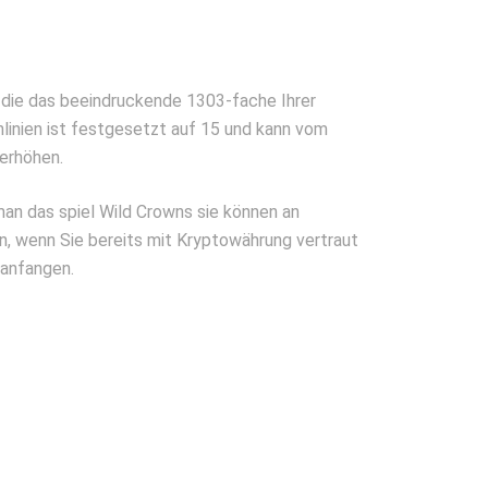
, die das beeindruckende 1303-fache Ihrer
nlinien ist festgesetzt auf 15 und kann vom
erhöhen.
man das spiel Wild Crowns sie können an
n, wenn Sie bereits mit Kryptowährung vertraut
 anfangen.