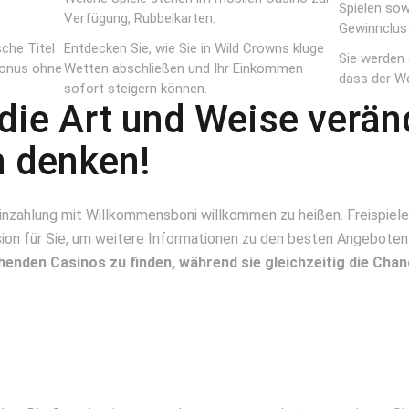
Spielen sow
Verfügung, Rubbelkarten.
Gewinnclus
sche Titel
Entdecken Sie, wie Sie in Wild Crowns kluge
Sie werden 
 Bonus ohne
Wetten abschließen und Ihr Einkommen
dass der We
sofort steigern können.
die Art und Weise veränd
 denken!
 Einzahlung mit Willkommensboni willkommen zu heißen. Freispiel
ion für Sie, um weitere Informationen zu den besten Angeboten i
nden Casinos zu finden, während sie gleichzeitig die Chan